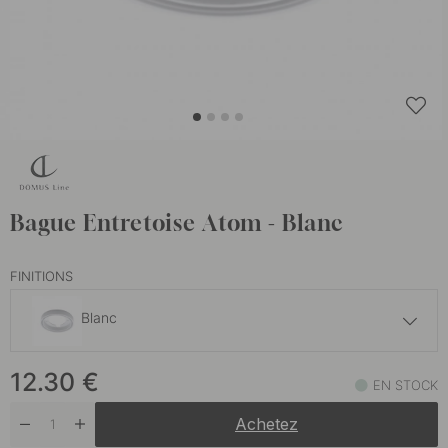
Bague Entretoise Atom - Blanc
FINITIONS
Blanc
8.20 €
12.30
€
Finition en acier inoxydable
EN STOCK
En stock
Achetez