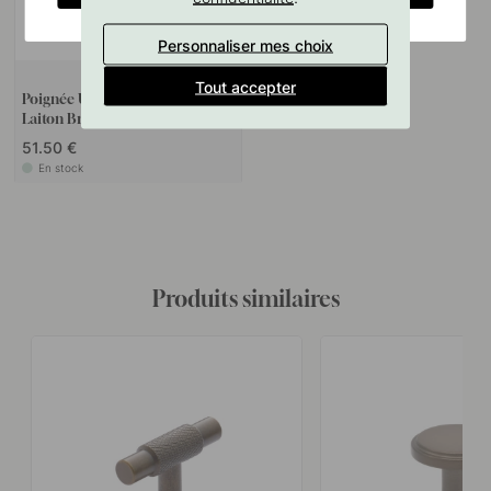
Personnaliser mes choix
+ COULEURS
Tout accepter
Poignée Uniform - 128mm -
Laiton Bruni
51.50 €
En stock
Produits similaires