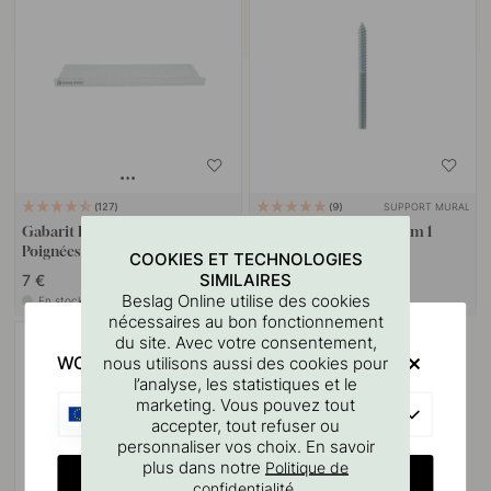
SUPPORT MURAL
127
9
Gabarit De Perçage Pour
Goupille à vis M4x50mm 1
Poignées Et Boutons
pièce
COOKIES ET TECHNOLOGIES
SIMILAIRES
7 €
1.10 €
Beslag Online utilise des cookies
En stock
En stock
nécessaires au bon fonctionnement
du site. Avec votre consentement,
WOULD YOU RATHER VISIT?
nous utilisons aussi des cookies pour
l’analyse, les statistiques et le
marketing. Vous pouvez tout
EU
accepter, tout refuser ou
personnaliser vos choix. En savoir
plus dans notre
Politique de
CHANGE COUNTRY
.
confidentialité