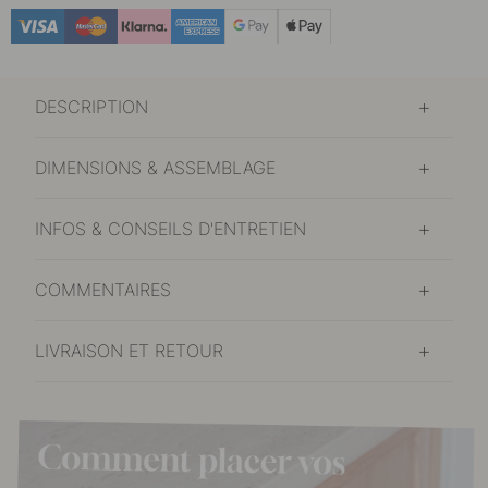
18 €
Laiton brossé non traité
En stock
DESCRIPTION
18 €
Laiton
En stock
DIMENSIONS & ASSEMBLAGE
18 €
Plaqué nickel
En stock
INFOS & CONSEILS D'ENTRETIEN
18 €
Noir mat
En stock
COMMENTAIRES
LIVRAISON ET RETOUR