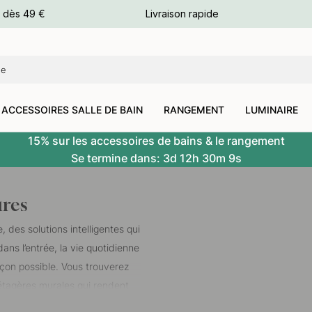
e dès 49 €
Livraison rapide
leurs
leurs
ACCESSOIRES SALLE DE BAIN
RANGEMENT
LUMINAIRE
15% sur les accessoires de bains & le rangement
Se termine dans:
3d
12h
30m
8s
ures
 des solutions intelligentes qui
ns l’entrée, la vie quotidienne
façon possible. Vous trouverez
étagères murales qui rendent
r
rangement placard
de votre