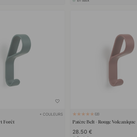
En stock
+ COULEURS
2
rt Forêt
Patère Belt - Rouge Volcanique
28.50 €