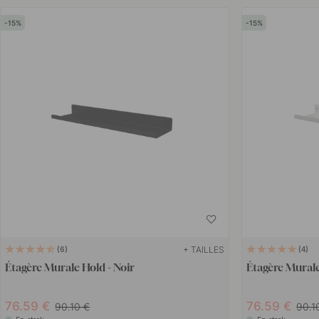
15
15
+ TAILLES
6
4
Étagère Murale Hold - Noir
Étagère Murale
76.59 €
76.59 €
90.10 €
90.1