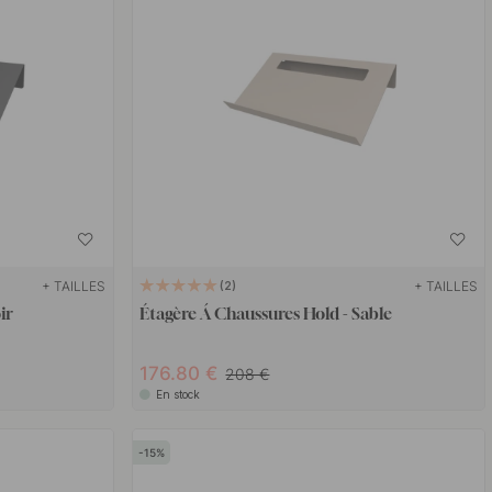
+ TAILLES
+ TAILLES
2
ir
Étagère Á Chaussures Hold - Sable
176.80 €
208 €
En stock
15