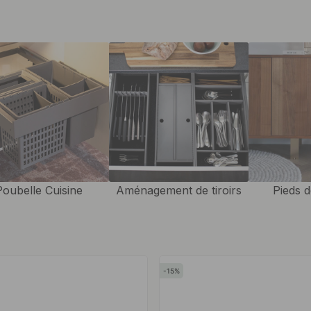
 ce dont vous avez besoin chez
t une meilleure vue
ement un espace précieux au
votre entrée une impression de
ande entrée, nos solutions vous
jet a sa place.
 qui fait une grande différence,
s qui s'harmonisent avec le
rente et réfléchie dans la
Poubelle Cuisine
Aménagement de tiroirs
Pieds 
t autres accessoires de
ec moins de désordre.
qui organisent l’ensemble de la
15