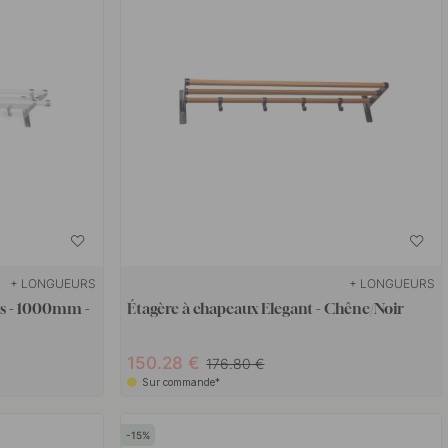
+ LONGUEURS
+ LONGUEURS
us - 1000mm -
Étagère à chapeaux Elegant - Chêne/Noir
150.28 €
176.80 €
Sur commande*
15