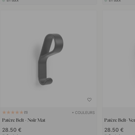
En stock
En stock
+ COULEURS
1
Patère Belt - Noir Mat
Patère Belt- Ve
28.50 €
28.50 €