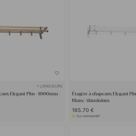
+ LONGUEURS
eaux Elegant Plus - 1000mm -
Étagère à chapeaux Elegant Pl
Blanc/Aluminium
165.70 €
Sur commande*