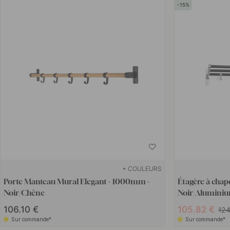
15
+ COULEURS
Porte Manteau Mural Elegant - 1000mm -
Étagère à chap
Noir/Chêne
Noir/Alumini
106.10 €
105.82 €
124
Sur commande*
Sur commande*