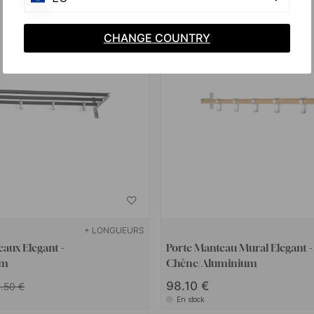
CHANGE COUNTRY
+ LONGUEURS
eaux Elegant -
Porte Manteau Mural Elegant 
um
Chêne/Aluminium
98.10 €
.50 €
En stock