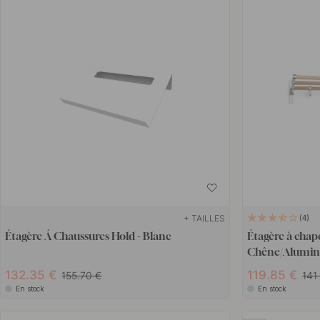
+ TAILLES
4
Étagère Á Chaussures Hold - Blanc
Étagère à chap
Chêne/Alumi
132.35 €
119.85 €
155.70 €
141
En stock
En stock