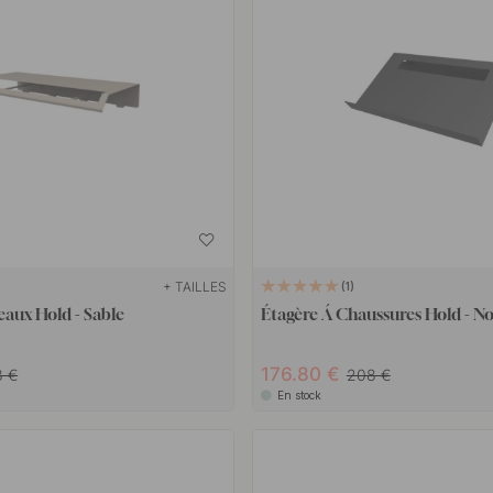
+ TAILLES
1
eaux Hold - Sable
Étagère Á Chaussures Hold - No
176.80 €
8 €
208 €
En stock