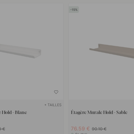
15
+ TAILLES
 Hold - Blanc
Étagère Murale Hold - Sable
76.59 €
0 €
90.10 €