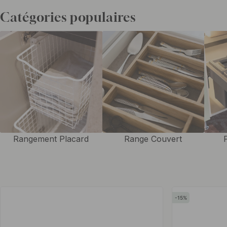
dressing avec des solutions pour vos armoires? Vous trouverez tout
Catégories populaires
nous. En accrochant vos affaires au mur, vous obtenez non seulemen
d’ensemble de vos vêtements et chaussures, mais vous libérez égal
sol. Cela rend le nettoyage beaucoup plus facile, tout en donnant à 
plus d’espace et de convivialité. Que vous ayez une petite ou une gr
aideront à créer un espace bien organisé et fonctionnel où chaque ob
Les crochets dans l’entrée sont un détail à la fois pratique et élégant
tant sur le plan fonctionnel qu’esthétique. En choisissant des crochet
reste de votre décoration intérieure, vous créez une atmosphère cohé
Rangement Placard
Range Couvert
pièce. Ils permettent de suspendre facilement vos vêtements, sacs e
manière soignée et organisée, offrant ainsi une entrée plus aérée av
Découvrez également notre large gamme de solutions de
rangement
15
maison !