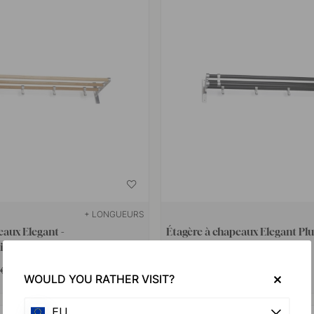
+ LONGUEURS
eaux Elegant -
Étagère à chapeaux Elegant Pl
nium
Noir/Aluminium
110.90 €
 €
WOULD YOU RATHER VISIT?
Sur commande*
EU