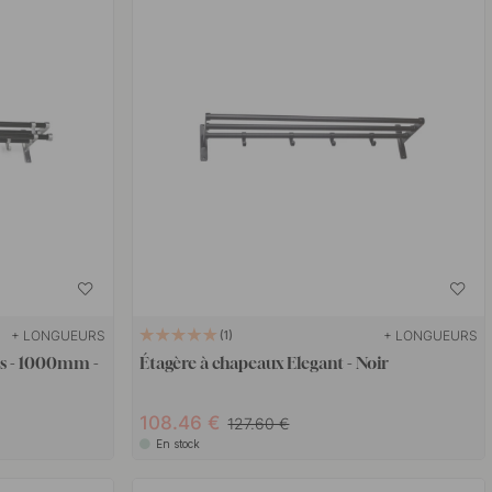
+ LONGUEURS
+ LONGUEURS
1
us - 1000mm -
Étagère à chapeaux Elegant - Noir
108.46 €
127.60 €
En stock