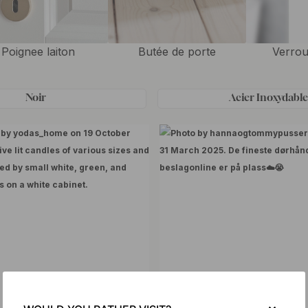
Poignee laiton
Butée de porte
Verrou
Noir
Acier Inoxydabl