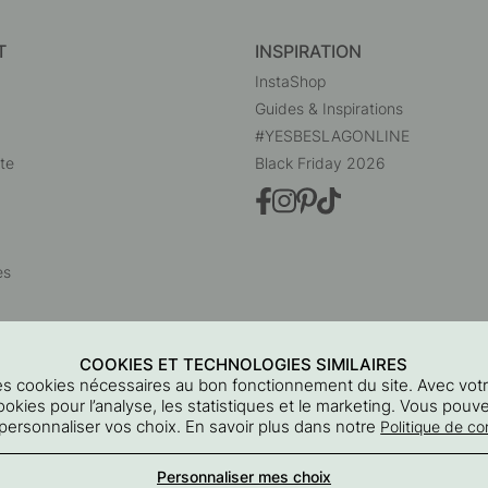
T
INSPIRATION
InstaShop
Guides & Inspirations
#YESBESLAGONLINE
te
Black Friday 2026
es
COOKIES ET TECHNOLOGIES SIMILAIRES
 des cookies nécessaires au bon fonctionnement du site. Avec vo
ookies pour l’analyse, les statistiques et le marketing. Vous pouv
personnaliser vos choix. En savoir plus dans notre
Politique de con
Beslag Online, Inre Kustvägen 32, 269 43 Båstad, Suède
Personnaliser mes choix