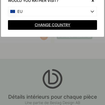
WOULD YOU RATHER VISIT?
EU
CHANGE COUNTRY
Post
@hannaogtommypusseropp
published
by
Détails intérieurs pour chaque pièce
Une partie de Beslag Design AB