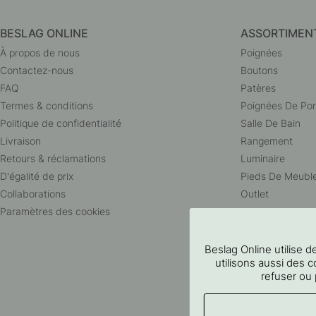
BESLAG ONLINE
ASSORTIMEN
À propos de nous
Poignées
Contactez-nous
Boutons
FAQ
Patères
Termes & conditions
Poignées De Por
Politique de confidentialité
Salle De Bain
Livraison
Rangement
Retours & réclamations
Luminaire
D'égalité de prix
Pieds De Meubl
Collaborations
Outlet
Paramètres des cookies
Beslag Online utilise
utilisons aussi des c
refuser ou 