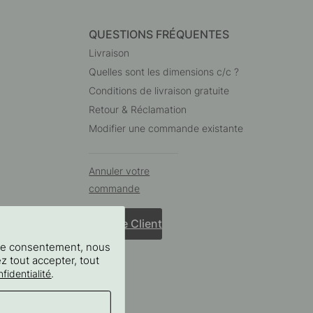
QUESTIONS FRÉQUENTES
Livraison
Quelles sont les dimensions c/c ?
Conditions de livraison gratuite
Retour & Réclamation
Modifier une commande existante
Annuler votre
commande
Service Client
tre consentement, nous
ez tout accepter, tout
.
fidentialité