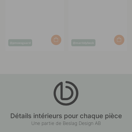
Post
Post
@pmoesgaard
@maritdybeck
published
published
by
by
Détails intérieurs pour chaque pièce
Une partie de Beslag Design AB