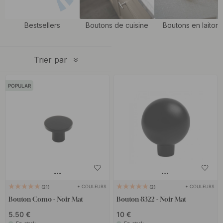
tous les goûts et tous les styles, apportez votre touche
personnelle à la maison avec de nouveaux boutons. Nos boutons
Bestsellers
Boutons de cuisine
Boutons en laiton
sont également de la même série et du même style que nos
poignées noires
, ce qui vous permet de lier facilement le style de
Trier par
votre maison.
POPULAR
+ COULEURS
+ COULEURS
21
2
Bouton Como - Noir Mat
Bouton 8322 - Noir Mat
5.50 €
10 €