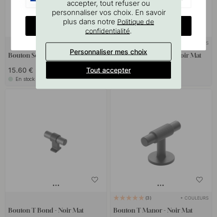
accepter, tout refuser ou
personnaliser vos choix. En savoir
plus dans notre
Politique de
CHANGE COUNTRY
.
confidentialité
+ COULEURS
+ TAILLES
8
Personnaliser mes choix
Bouton Solo - 21mm - Noir Mat
Bouton Helix Stripe - Noir Mat
Tout accepter
15.60 €
10.80 €
En stock
En stock
+ COULEURS
3
Bouton T Bond - Noir Mat
Bouton T Manor - Noir Mat