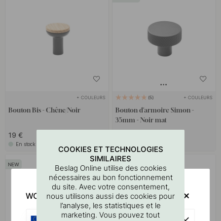
+ COULEURS
+ COULEURS
5
Bouton Bis - Chêne/Noir
Bouton d'armoire Simon -
35mm - Noir mat
19 €
16 €
En stock
En stock
COOKIES ET TECHNOLOGIES
SIMILAIRES
Beslag Online utilise des cookies
nécessaires au bon fonctionnement
du site. Avec votre consentement,
WOULD YOU RATHER VISIT?
nous utilisons aussi des cookies pour
l’analyse, les statistiques et le
marketing. Vous pouvez tout
EU