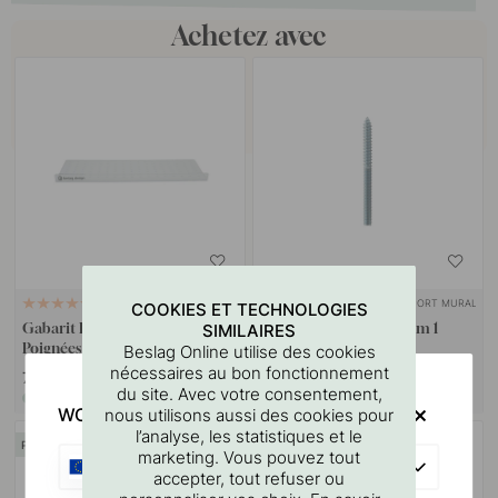
Achetez avec
SUPPORT MURAL
127
10
COOKIES ET TECHNOLOGIES
Gabarit De Perçage Pour
Goupille à vis M4x50mm 1
SIMILAIRES
Poignées Et Boutons
pièce
Beslag Online utilise des cookies
nécessaires au bon fonctionnement
7 €
1.10 €
du site. Avec votre consentement,
En stock
En stock
WOULD YOU RATHER VISIT?
nous utilisons aussi des cookies pour
l’analyse, les statistiques et le
POPULAR
marketing. Vous pouvez tout
EU
accepter, tout refuser ou