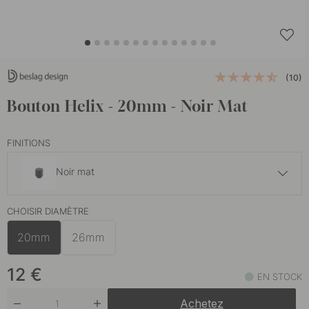
(10)
Bouton Helix - 20mm - Noir Mat
FINITIONS
Noir mat
14 €
CHOISIR DIAMÈTRE
Bronze foncé
En stock
20mm
26mm
14 €
Bronze Antique
En stock
12
€
EN STOCK
12 €
Achetez
En stock