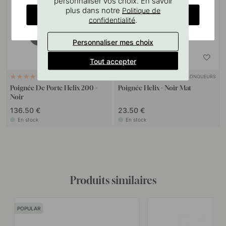
personnaliser vos choix. En savoir
plus dans notre
Politique de
CHANGE COUNTRY
.
confidentialité
Personnaliser mes choix
Tout accepter
+ COULEURS
+ LONGUEURS
26
12
Poignée De Porte Helix 200 -
Poignée Helix - Noir Mat
Noir
136.50 €
23.50 €
En stock
En stock
Produits similaires
POPULAR