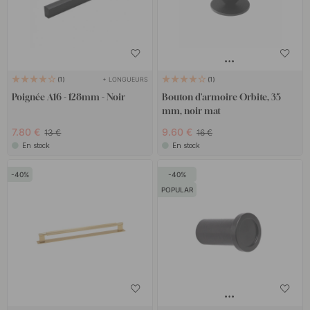
+ LONGUEURS
1
1
Poignée A16 - 128mm - Noir
Bouton d'armoire Orbite, 35
mm, noir mat
7.80 €
9.60 €
13 €
16 €
En stock
En stock
40
40
POPULAR