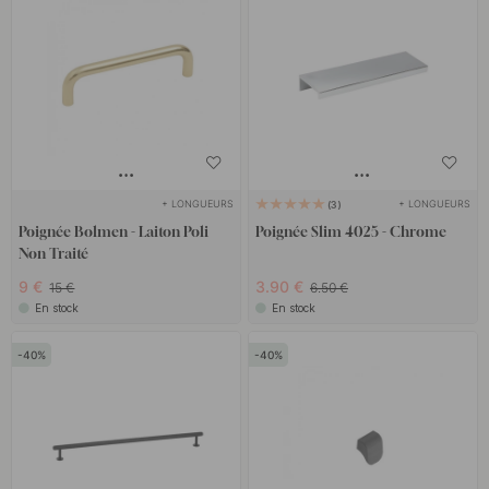
Les produits sont disponibles uniquement dans la limite des
stocks.
+ LONGUEURS
+ LONGUEURS
3
Poignée Bolmen - Laiton Poli
Poignée Slim 4025 - Chrome
Non Traité
9 €
3.90 €
15 €
6.50 €
En stock
En stock
40
40