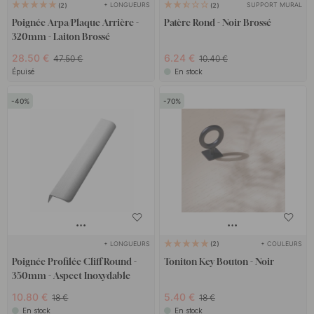
+ LONGUEURS
SUPPORT MURAL
2
2
Poignée Arpa/Plaque Arrière -
Patère Rond - Noir Brossé
320mm - Laiton Brossé
28.50 €
6.24 €
47.50 €
10.40 €
Épuisé
En stock
40
70
+ LONGUEURS
+ COULEURS
2
Poignée Profilée Cliff Round -
Toniton Key Bouton - Noir
350mm - Aspect Inoxydable
10.80 €
5.40 €
18 €
18 €
En stock
En stock