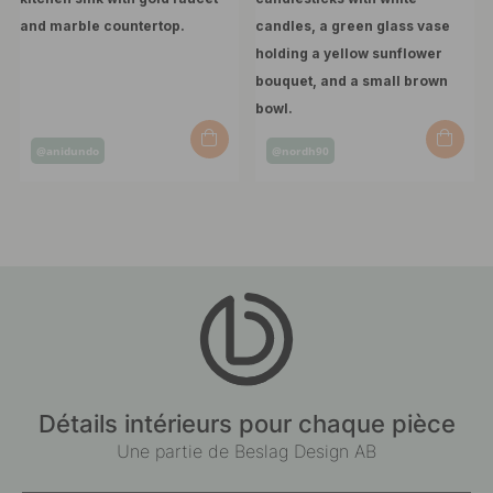
Post
Post
@anidundo
@nordh90
published
published
by
by
Détails intérieurs pour chaque pièce
Une partie de Beslag Design AB