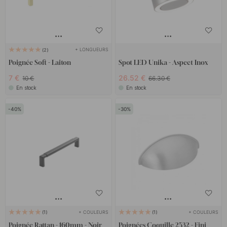
+ LONGUEURS
2
Poignée Soft - Laiton
Spot LED Unika - Aspect Inox
7 €
26.52 €
10 €
66.30 €
En stock
En stock
40
30
+ COULEURS
+ COULEURS
1
1
Poignée Rattan - 160mm - Noir
Poignées Coquille 2532 - Fini