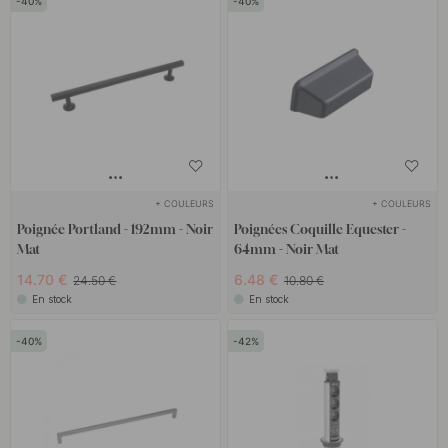
40
40
+ COULEURS
+ COULEURS
Poignée Portland - 192mm - Noir
Poignées Coquille Equester -
Mat
64mm - Noir Mat
14.70 €
6.48 €
24.50 €
10.80 €
En stock
En stock
40
42