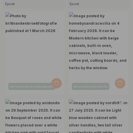
Épuisé
Épuisé
Post
Post
@brittvandenbroekfotografie
@homebysandracecilia
published
published
by
by