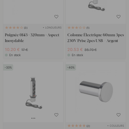
+ LONGUEURS
3
1
Poignée 0143 - 320mm - Aspect
Colonne Électrique 60mm 3pcs
Inoxydable
230V Prise 2pcs USB – Argent
10.20 €
20.53 €
17 €
35.70 €
En stock
En stock
33
40
+ COULEURS
2