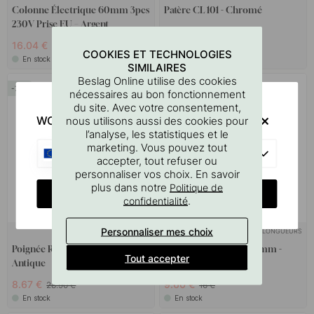
Colonne Électrique 60mm 3pcs
Patère CL 101 - Chromé
230V Prise EU – Argent
16.04 €
10.80 €
24.10 €
18 €
COOKIES ET TECHNOLOGIES
En stock
En stock
SIMILAIRES
Beslag Online utilise des cookies
70
40
nécessaires au bon fonctionnement
du site. Avec votre consentement,
WOULD YOU RATHER VISIT?
nous utilisons aussi des cookies pour
l’analyse, les statistiques et le
marketing. Vous pouvez tout
EU
accepter, tout refuser ou
personnaliser vos choix. En savoir
plus dans notre
Politique de
CHANGE COUNTRY
.
confidentialité
Personnaliser mes choix
+ LONGUEURS
1
Poignée Rio - 256mm - Gris
Poignée Equester - 160mm -
Tout accepter
Antique
Nickelée
8.67 €
9.60 €
28.90 €
16 €
En stock
En stock