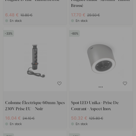
Brossé
6.48 €
17.70 €
10.80 €
29.50 €
En stock
En stock
33
60
Colonne Électrique 60mm 3pcs
Spot LED Unika - Prise De
230V Prise EU – Noir
Courant - Aspect Inox
16.04 €
50.32 €
24.10 €
125.80 €
En stock
En stock