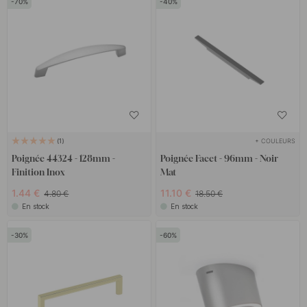
70
40
+ COULEURS
1
Poignée 44324 - 128mm -
Poignée Facet - 96mm - Noir
Finition Inox
Mat
1.44 €
11.10 €
4.80 €
18.50 €
En stock
En stock
30
60