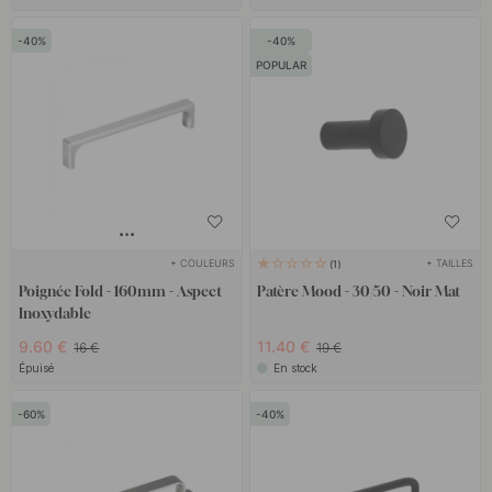
40
40
POPULAR
+ COULEURS
+ TAILLES
1
Poignée Fold - 160mm - Aspect
Patère Mood - 30/50 - Noir Mat
Inoxydable
9.60 €
11.40 €
16 €
19 €
Épuisé
En stock
60
40