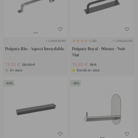
+ LONGUEURS
+ LONGUEURS
2
Poignée Rio - Aspect Inoxydable
Poignée Royal - 96mm - Noir
Mat
11.32 €
10.80 €
28.30 €
18 €
En stock
Bientôt en stock
40
30