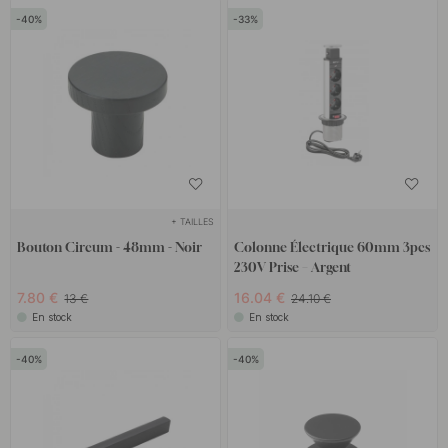
40
33
+ TAILLES
Bouton Circum - 48mm - Noir
Colonne Électrique 60mm 3pcs
230V Prise – Argent
7.80 €
16.04 €
13 €
24.10 €
En stock
En stock
40
40