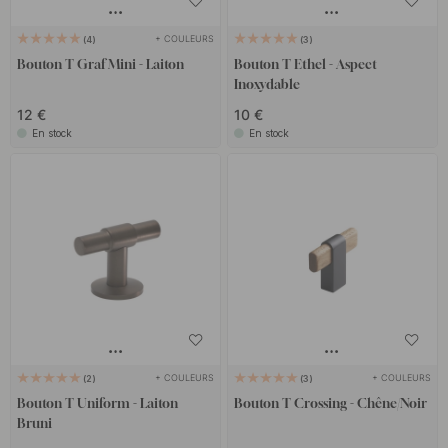
+ COULEURS
4
3
Bouton T Graf Mini - Laiton
Bouton T Ethel - Aspect
Inoxydable
12 €
10 €
En stock
En stock
+ COULEURS
+ COULEURS
2
3
Bouton T Uniform - Laiton
Bouton T Crossing - Chêne/Noir
Bruni