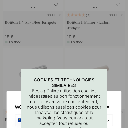
+ COULEURS
+ COULEURS
18
Bouton T Viva - Bleu Tempête
Bouton T Manor - Laiton
Antique
15 €
19 €
En stock
En stock
COOKIES ET TECHNOLOGIES
SIMILAIRES
Beslag Online utilise des cookies
nécessaires au bon fonctionnement
du site. Avec votre consentement,
WOULD YOU RATHER VISIT?
nous utilisons aussi des cookies pour
l’analyse, les statistiques et le
+ COULEURS
+ COULEURS
1
3
marketing. Vous pouvez tout
Bouton T Viva - Chrome Poli
Bouton T Viva - Gris Calcaire
EU
accepter, tout refuser ou