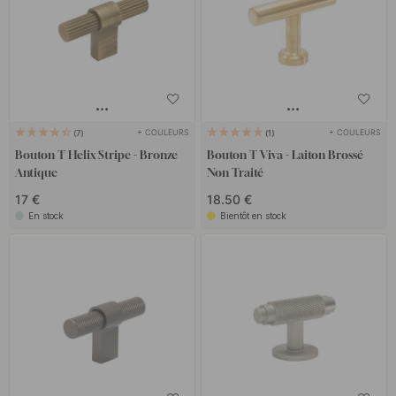
+ COULEURS
+ COULEURS
7
1
Bouton T Helix Stripe - Bronze
Bouton T Viva - Laiton Brossé
Antique
Non Traité
17 €
18.50 €
En stock
Bientôt en stock