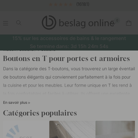
Livraison gratuite dès 49 €
0
.
.
.
.
15% sur les accessoires de bains & le rangement
Se termine dans:
3d
15h
24m
53s
Maison
Boutons
T-Boutons
Boutons en T pour portes et armoires
Dans la catégorie des T-boutons, vous trouverez un large éventail
de boutons élégants qui conviennent parfaitement à la fois pour
la cuisine et pour les meubles. Leur forme unique en T les rend à
la fois confortables et faciles à utiliser. Ils offrent une excellente
prise en main et rehaussent instantanément le design des
En savoir plus
armoires, des garde-robes et d'autres meubles. Les T-boutons se
Catégories populaires
marient parfaitement avec d'autres
poignées de cuisine
pour
créer un style harmonieux et cohérent, par exemple dans la
cuisine. Ils peuvent être assortis à différents modèles de