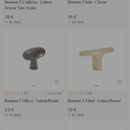
boutons ronds
de la même finition et du même style. Cela vous
Bouton T Uniform - Laiton
Bouton T Join - Chêne
Brossé Non Traité
donne la liberté de jouer avec différentes formes et de créer un
look dynamique mais cohérent dans votre maison.
18 €
16 €
En stock
En stock
Que vous cherchiez quelque chose de discret, de frappant, de
classique ou de moderne – il y a un bouton en T fait pour vous !
+ COULEURS
7
10
Bouton T Oliver - Laiton Bruni
Bouton T Ethel - Laiton Brossé
23 €
10 €
En stock
En stock