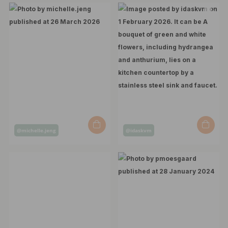
Post
Post
@michelle.jeng
@idaskvm
published
published
by
by