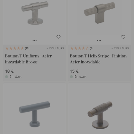
+ COULEURS
+ COULEURS
15
6
Bouton T Uniform - Acier
Bouton T Helix Stripe - Finition
Inoxydable Brossé
Acier Inoxydable
18 €
15 €
En stock
En stock