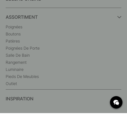
ASSORTIMENT
Poignées
Boutons
Patères
Poignées De Porte
Salle De Bain
Rangement
Luminaire
Pieds De Meubles
Outlet
INSPIRATION