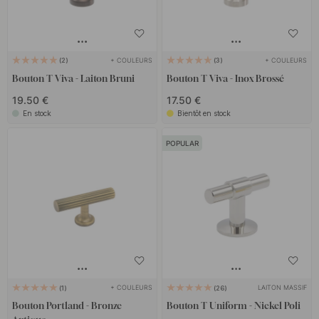
+ COULEURS
+ COULEURS
2
3
Bouton T Viva - Laiton Bruni
Bouton T Viva - Inox Brossé
19.50 €
17.50 €
En stock
Bientôt en stock
POPULAR
+ COULEURS
LAITON MASSIF
1
26
Bouton Portland - Bronze
Bouton T Uniform - Nickel Poli