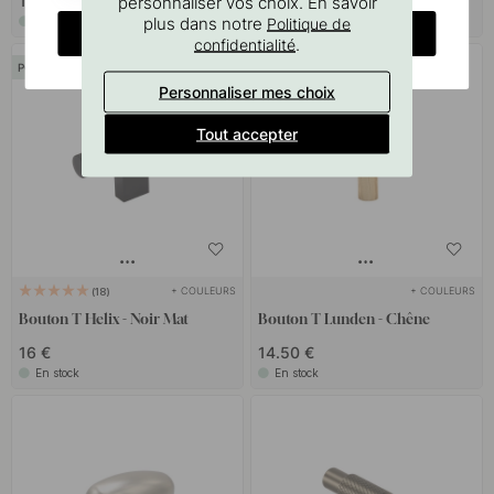
17.50 €
15 €
personnaliser vos choix. En savoir
plus dans notre
Politique de
En stock
En stock
CHANGE COUNTRY
.
confidentialité
POPULAR
Personnaliser mes choix
Tout accepter
+ COULEURS
+ COULEURS
18
Bouton T Helix - Noir Mat
Bouton T Lunden - Chêne
16 €
14.50 €
En stock
En stock