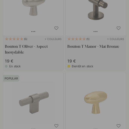
+ COULEURS
+ COULEURS
5
1
Bouton T Oliver - Aspect
Bouton T Manor - Mat Bronze
Inoxydable
19 €
19 €
En stock
Bientôt en stock
POPULAR