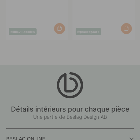
Post
Post
@lillavillaboden
@pmoesgaard
published
published
by
by
Détails intérieurs pour chaque pièce
Une partie de Beslag Design AB
BESLAG ONLINE