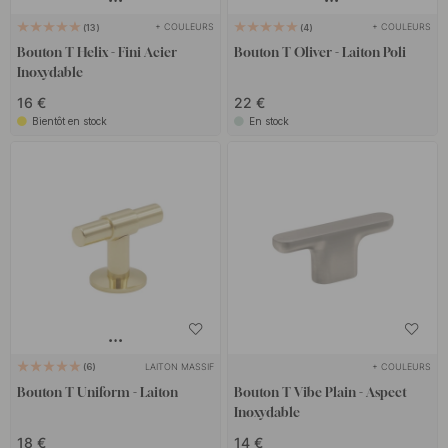
+ COULEURS
+ COULEURS
13
4
Bouton T Helix - Fini Acier
Bouton T Oliver - Laiton Poli
Inoxydable
16 €
22 €
Bientôt en stock
En stock
LAITON MASSIF
+ COULEURS
6
Bouton T Uniform - Laiton
Bouton T Vibe Plain - Aspect
Inoxydable
18 €
14 €