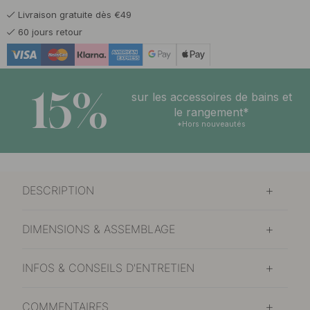
Livraison gratuite dès €49
22 €
Laiton poli
60 jours retour
En stock
19 €
Noir mat
Bientôt en stock
15%
sur les accessoires de bains et
19 €
le rangement*
Plaqué nickel
En stock
*Hors nouveautés
DESCRIPTION
DIMENSIONS & ASSEMBLAGE
INFOS & CONSEILS D'ENTRETIEN
COMMENTAIRES