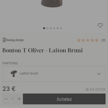
(7)
Bouton T Oliver - Laiton Bruni
FINITIONS
Laiton bruni
19 €
23
€
Finition en acier inoxydable
EN STOCK
En stock
Achetez
22 €
Laiton brossé
En stock