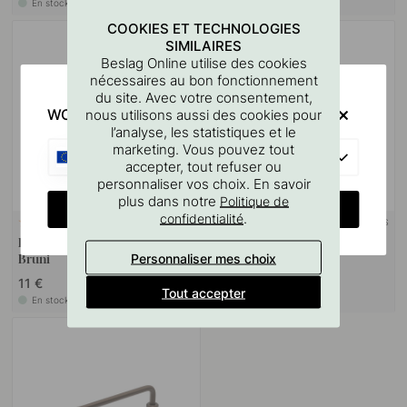
En stock
En stock
COOKIES ET TECHNOLOGIES
SIMILAIRES
Beslag Online utilise des cookies
nécessaires au bon fonctionnement
du site. Avec votre consentement,
WOULD YOU RATHER VISIT?
nous utilisons aussi des cookies pour
l’analyse, les statistiques et le
marketing. Vous pouvez tout
EU
accepter, tout refuser ou
personnaliser vos choix. En savoir
plus dans notre
Politique de
CHANGE COUNTRY
.
confidentialité
+ LONGUEURS
+ COULEURS
27
Poignée Profilée Lip - Laiton
Poignée Uniform - 128mm -
Personnaliser mes choix
Bruni
Laiton Bruni
11 €
51.50 €
Tout accepter
En stock
En stock