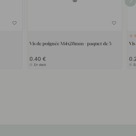
k
Vis de poignée M4x28mm - paquet de 5
Vi
0.40
0.
En stock
E