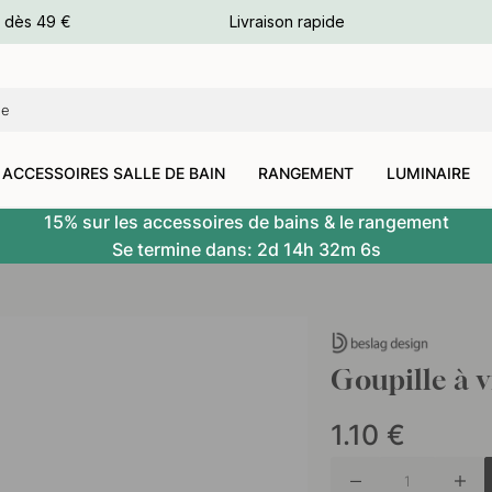
e dès 49 €
Livraison rapide
leurs
leurs
ACCESSOIRES SALLE DE BAIN
RANGEMENT
LUMINAIRE
15% sur les accessoires de bains & le rangement
Se termine dans:
2d
14h
32m
5s
Goupille à 
1.10
€