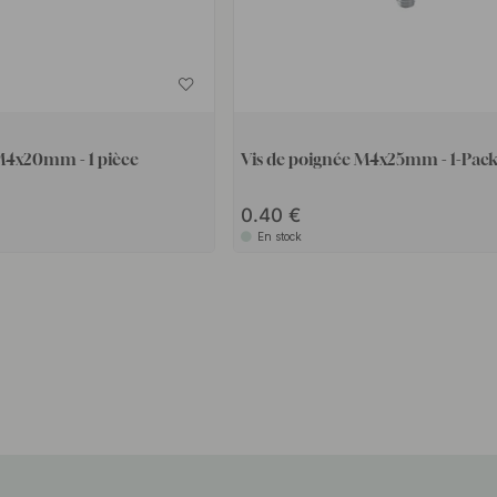
M4x20mm - 1 pièce
Vis de poignée M4x25mm - 1-Pac
0.40
En stock