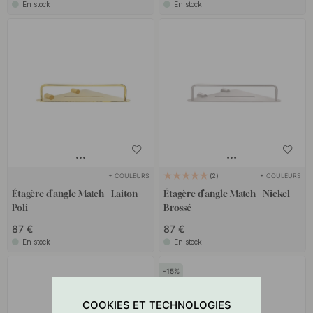
En stock
En stock
+ COULEURS
+ COULEURS
2
Étagère d’angle Match - Laiton
Étagère d’angle Match - Nickel
Poli
Brossé
87 €
87 €
En stock
En stock
15
COOKIES ET TECHNOLOGIES