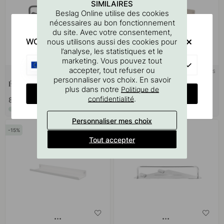
SIMILAIRES
Beslag Online utilise des cookies
nécessaires au bon fonctionnement
du site. Avec votre consentement,
WOULD YOU RATHER VISIT?
nous utilisons aussi des cookies pour
l’analyse, les statistiques et le
marketing. Vous pouvez tout
EU
accepter, tout refuser ou
+ COULEURS
+ TAILLES
personnaliser vos choix. En savoir
Étagère d’angle Match - Noir Mat
Étagère Murale Hold - Sable
plus dans notre
Politique de
CHANGE COUNTRY
.
confidentialité
76.59 €
87 €
90.10 €
En stock
En stock
Personnaliser mes choix
15
Tout accepter