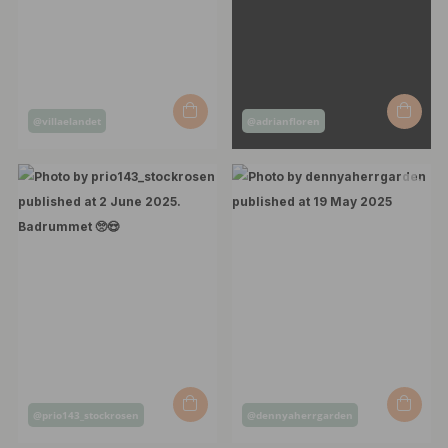
Post
Post
@villaelandet
@adrianfloren
published
published
by
by
Post
Post
@prio143_stockrosen
@dennyaherrgarden
published
published