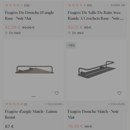
RUBAN 3M
26
10
Étagère De Douche D’angle
Etagère De Salle De Bain Avec
Base - Noir Mat
Bande Á Crochets Base - Noir
Mat
42.08 €
50.15 €
49.50 €
59 €
En stock
En stock
15
+ COULEURS
+ COULEURS
1
Étagère d’angle Match - Laiton
Ètagère Douche Match - Noir
Bruni
Mat
76.50 €
87 €
90 €