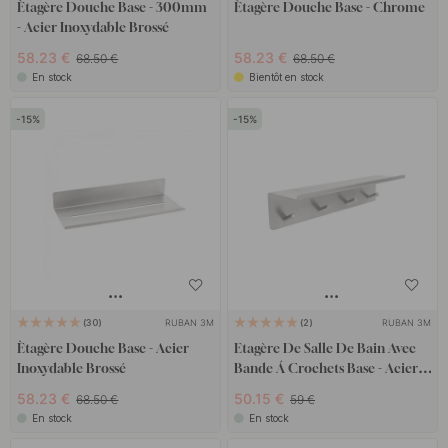
Ètagère Douche Base - 300mm
Ètagère Douche Base - Chrome
- Acier Inoxydable Brossé
58.23 €
58.23 €
68.50 €
68.50 €
En stock
Bientôt en stock
15
15
RUBAN 3M
RUBAN 3M
30
2
Ètagère Douche Base - Acier
Etagère De Salle De Bain Avec
Inoxydable Brossé
Bande Á Crochets Base - Acier
Inoxydable Brossé
58.23 €
50.15 €
68.50 €
59 €
En stock
En stock