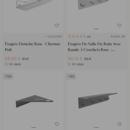
+ COULEURS
RUBAN 3M
4
Ètagère Douche Base - Chrome
Etagère De Salle De Bain Avec
Poli
Bande Á Crochets Base -
Chrome
68.85 €
50.15 €
81 €
59 €
En stock
En stock
15
15