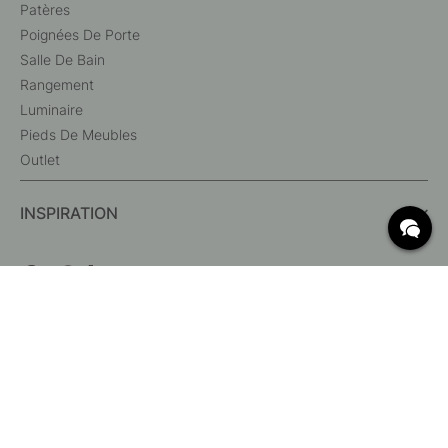
Patères
Poignées De Porte
Salle De Bain
Rangement
Luminaire
Pieds De Meubles
Outlet
INSPIRATION
QUESTIONS FRÉQUENTES
Livraison
Quelles sont les dimensions c/c ?
Conditions de livraison gratuite
Retour & Réclamation