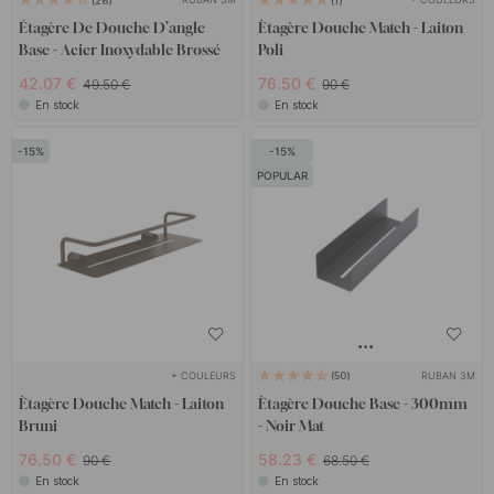
26
1
Étagère De Douche D’angle
Ètagère Douche Match - Laiton
Base - Acier Inoxydable Brossé
Poli
42.07 €
76.50 €
49.50 €
90 €
En stock
En stock
15
15
POPULAR
+ COULEURS
RUBAN 3M
50
Ètagère Douche Match - Laiton
Ètagère Douche Base - 300mm
Bruni
- Noir Mat
76.50 €
58.23 €
90 €
68.50 €
En stock
En stock