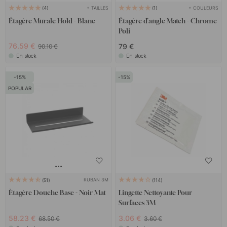
+ TAILLES
+ COULEURS
4
1
Étagère Murale Hold - Blanc
Étagère d’angle Match - Chrome
Poli
76.59 €
79 €
90.10 €
En stock
En stock
15
15
POPULAR
RUBAN 3M
51
114
Ètagère Douche Base - Noir Mat
Lingette Nettoyante Pour
Surfaces 3M
58.23 €
3.06 €
68.50 €
3.60 €