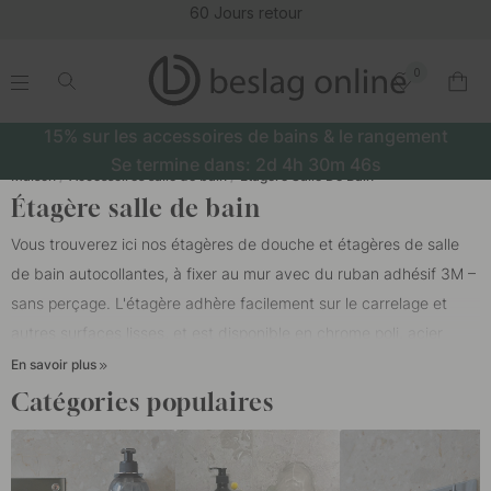
tour
0
.
.
.
.
15% sur les accessoires de bains & le rangement
Se termine dans:
2d
4h
30m
45s
Maison
Accessoires salle de bain
Étagère Salle De Bain
Étagère salle de bain
Vous trouverez ici nos étagères de douche et étagères de salle
de bain autocollantes, à fixer au mur avec du ruban adhésif 3M –
sans perçage. L'étagère adhère facilement sur le carrelage et
autres surfaces lisses, et est disponible en chrome poli, acier
inoxydable brossé et noir mat pour s'adapter à votre intérieur.
En savoir plus
Choisissez une étagère droite ou une étagère d'angle pour un
Catégories populaires
rangement douche pratique qui garde shampoing, savon et
articles de toilette à portée de main. Avec nos tablettes de salle
de bain autocollantes, vous libérez de l'espace sans sacrifier le