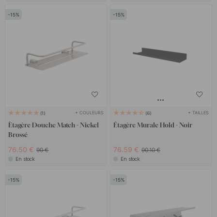
15
15
+ COULEURS
+ TAILLES
1
6
Ètagère Douche Match - Nickel
Étagère Murale Hold - Noir
Brossé
76.50 €
76.59 €
90 €
90.10 €
En stock
En stock
15
15