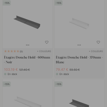
15
15
+ COULEURS
+ COULEURS
3
Ètagère Douche Hold - 600mm
Ètagère Douche Hold - 370mm -
- Noir
Blanc
103.19 €
79.47 €
121.40 €
93.50 €
En stock
En stock
15
15