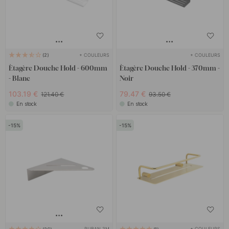
+ COULEURS
+ COULEURS
2
Ètagère Douche Hold - 600mm
Ètagère Douche Hold - 370mm -
- Blanc
Noir
103.19 €
79.47 €
121.40 €
93.50 €
En stock
En stock
15
15
RUBAN 3M
+ COULEURS