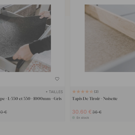
+ TAILLES
2
e - L-550 et 550 - 1000mm - Gris
Tapis De Tiroir - Noisette
30.60 €
80 €
36 €
En stock