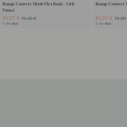
Range Couvert Tiroir Flex Basic - Gris
Range Couvert Ti
Foncé
61.37
61.37
72.20
72.20
En stock
En stock