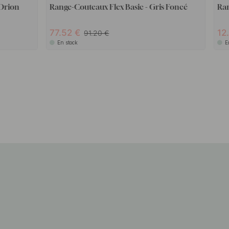
 Orion
Range-Couteaux Flex Basic - Gris Foncé
Ran
77.52
12
91.20
En stock
E