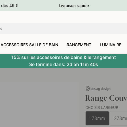
e dès 49 €
Livraison rapide
leurs
leurs
ACCESSOIRES SALLE DE BAIN
RANGEMENT
LUMINAIRE
15% sur les accessoires de bains & le rangement
Se termine dans:
2d
5h
11m
39s
Range Couve
CHOISIR LARGEUR
178mm
278m