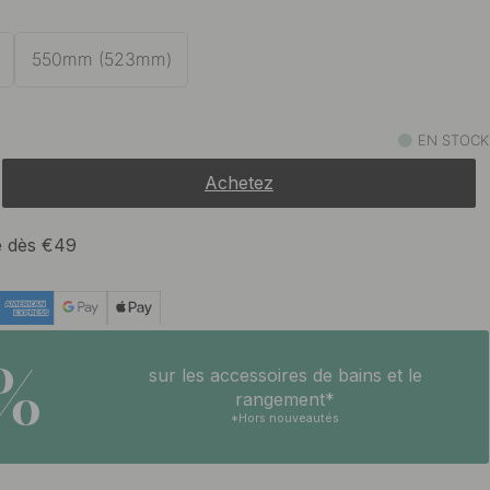
550mm (523mm)
EN STOCK
Achetez
te dès €49
5%
sur les accessoires de bains et le
rangement*
*Hors nouveautés