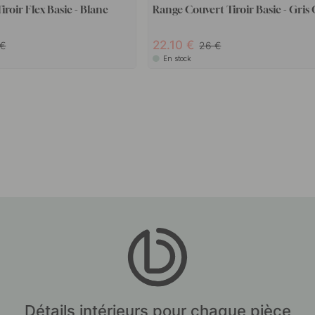
roir Flex Basic - Blanc
Range Couvert Tiroir Basic - Gris
22.10
26
En stock
Détails intérieurs pour chaque pièce