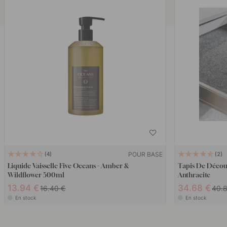
POUR BASE
4
2
Liquide Vaisselle Five Oceans - Amber &
Tapis De Découp
Wildflower 500ml
Anthracite
13.94 €
34.68 €
16.40 €
40.
En stock
En stock