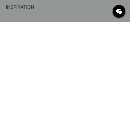
INSPIRATION
QUESTIONS FRÉQUENTES
Livraison
Quelles sont les dimensions c/c ?
Conditions de livraison gratuite
Retour & Réclamation
Modifier une commande existante
Annuler votre
commande
Service Client