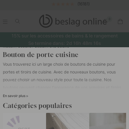
(16181)
0
.
.
.
.
15% sur les accessoires de bains & le rangement
Se termine dans:
2d
16h
48m
15s
Maison
Boutons
Bouton Porte Cuisine
Bouton de porte cuisine
Vous trouverez ici un large choix de boutons de cuisine pour
portes et tiroirs de cuisine. Avec de nouveaux boutons, vous
pouvez choisir un nouveau style pour toute la cuisine. Nos
boutons peuvent changer l'apparence de vos armoires et tiroirs
de cuisine et contribuer à créer une sensation individuelle dans
En savoir plus
votre cuisine. Nos boutons conviennent à tous les types de
Catégories populaires
cuisines, comme les cuisines HTH, les cuisines Epoq, Marbodal,
Ballingslöv ou IKEA.