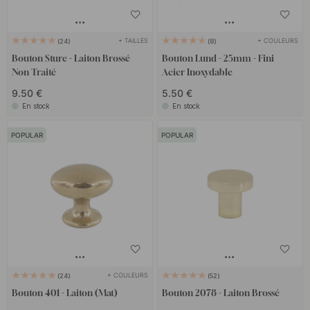
+ TAILLES
+ COULEURS
24
8
Bouton Sture - Laiton Brossé
Bouton Lund - 25mm - Fini
Non Traité
Acier Inoxydable
9.50 €
5.50 €
En stock
En stock
POPULAR
POPULAR
+ COULEURS
24
52
Bouton 401 - Laiton (Mat)
Bouton 2078 - Laiton Brossé