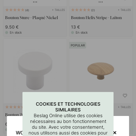
+ TAILLES
+ TAILLES
4
2
Bouton Sture - Plaqué Nickel
Bouton Helix Stripe - Laiton
9.50 €
13 €
En stock
En stock
POPULAR
COOKIES ET TECHNOLOGIES
+ COULEURS
+ TAILLES
10
9
SIMILAIRES
Bouton 2078 - Blanc Mat
Bouton Split - Chêne
Beslag Online utilise des cookies
nécessaires au bon fonctionnement
6.50 €
10.80 €
du site. Avec votre consentement,
En stock
En stock
WOULD YOU RATHER VISIT?
nous utilisons aussi des cookies pour