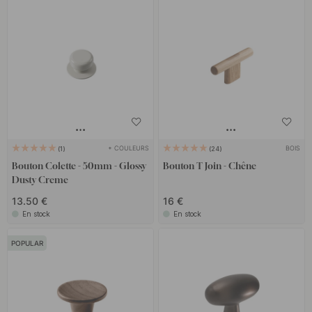
+ COULEURS
BOIS
1
24
Bouton Colette - 50mm - Glossy
Bouton T Join - Chêne
Dusty Creme
13.50 €
16 €
En stock
En stock
POPULAR