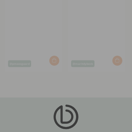
Post
Post
@pmoesgaard
@maritdybeck
published
published
by
by