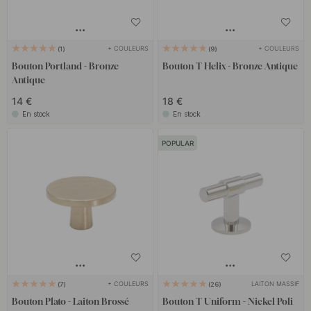
+ COULEURS
+ COULEURS
1
9
Bouton Portland - Bronze
Bouton T Helix - Bronze Antique
Antique
14 €
18 €
En stock
En stock
POPULAR
+ COULEURS
LAITON MASSIF
7
26
Bouton Plato - Laiton Brossé
Bouton T Uniform - Nickel Poli