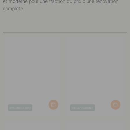
et moderne pour une fraction du prix d'une rénovation
complète.
Post
Post
@michelle.jeng
@lillavillaboden
published
published
by
by