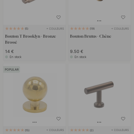
+ COULEURS
+ COULEURS
5
19
Bouton T Brooklyn - Bronze
Bouton Brutus - Chêne
Brossé
14 €
9.50 €
En stock
En stock
POPULAR
+ COULEURS
+ COULEURS
15
2