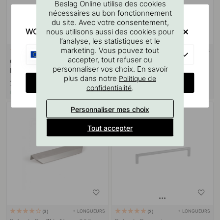
Beslag Online utilise des cookies
nécessaires au bon fonctionnement
du site. Avec votre consentement,
WOULD YOU RATHER VISIT?
nous utilisons aussi des cookies pour
l’analyse, les statistiques et le
marketing. Vous pouvez tout
SUPPORT MURAL
127
10
EU
accepter, tout refuser ou
Gabarit De Perçage Pour
Goupille à vis M4x50mm 1
personnaliser vos choix. En savoir
Poignées Et Boutons
pièce
plus dans notre
Politique de
CHANGE COUNTRY
7 €
1.10 €
.
confidentialité
En stock
En stock
Personnaliser mes choix
Tout accepter
+ LONGUEURS
+ LONGUEURS
3
2