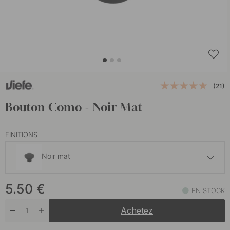
(21)
Bouton Como - Noir Mat
FINITIONS
Noir mat
5.50 €
5.50
€
Chrome
EN STOCK
En stock
Achetez
5.50 €
En stock