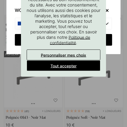
du site. Avec votre consentement,
WOULD YOU RATHER VISIT?
nous utilisons aussi des cookies pour
l’analyse, les statistiques et le
SUPPORT MURAL
127
10
marketing. Vous pouvez tout
EU
Gabarit De Perçage Pour
Goupille à vis M4x50mm 1
accepter, tout refuser ou
Poignées Et Boutons
pièce
personnaliser vos choix. En savoir
plus dans notre
Politique de
7 €
1.10 €
CHANGE COUNTRY
.
confidentialité
En stock
En stock
Personnaliser mes choix
POPULAR
Tout accepter
+ LONGUEURS
+ LONGUEURS
41
19
Poignée 0143 - Noir Mat
Poignée Soft - Noir Mat
10 €
10 €