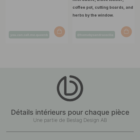
Post
Post
you.can.call.me.queenb
@homebysandracecilia
published
published
by
by
Détails intérieurs pour chaque pièce
Une partie de Beslag Design AB