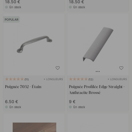
18.50 €
18.50 €
En stock
En stock
POPULAR
+ LONGUEURS
+ LONGUEURS
11
12
Poignée 7032 - Étain
Poignée Profilée Edge Straight -
Anthracite Brossé
6.50 €
9 €
En stock
En stock