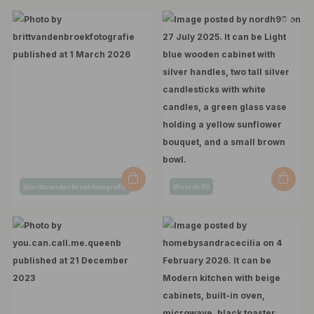
Post
Post
@brittvandenbroekfotografie
@nordh90
published
published
by
by