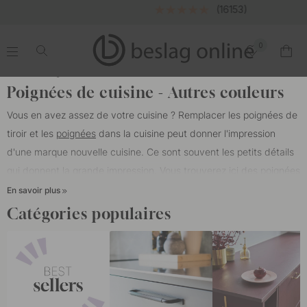
(16153)
0
.
.
.
.
Maison
Poignées
Couleur/Matériau
Autres couleurs
Poignées de cuisine - Autres couleurs
Vous en avez assez de votre cuisine ? Remplacer les poignées de
tiroir et les
poignées
dans la cuisine peut donner l'impression
d'une marque nouvelle cuisine. Ce sont souvent les petits détails
qui donnent la grande impression. Vous trouverez ici des poignées
blanches, des poignées gris anthracite et bronze antique. Nous
En savoir plus
proposons à la fois des poignées classiques et des poignées
Catégories populaires
modernes qui sont à l’avant-garde des dernières tendances en
matière de design d’intérieur.