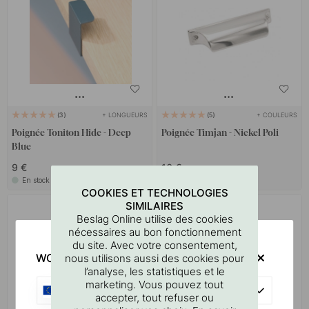
+ LONGUEURS
+ COULEURS
3
5
Poignée Toniton Hide - Deep
Poignée Timjan - Nickel Poli
Blue
9 €
16 €
En stock
En stock
COOKIES ET TECHNOLOGIES
SIMILAIRES
Beslag Online utilise des cookies
nécessaires au bon fonctionnement
du site. Avec votre consentement,
WOULD YOU RATHER VISIT?
nous utilisons aussi des cookies pour
l’analyse, les statistiques et le
marketing. Vous pouvez tout
EU
accepter, tout refuser ou