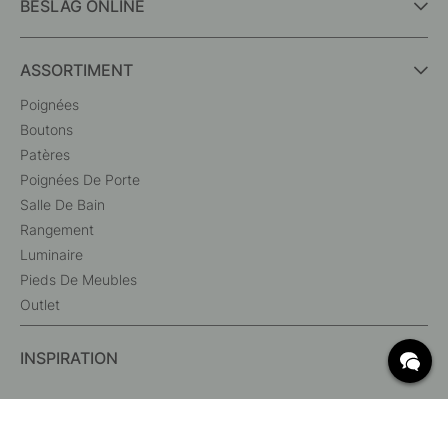
BESLAG ONLINE
ASSORTIMENT
Poignées
Boutons
Patères
Poignées De Porte
Salle De Bain
Rangement
Luminaire
Pieds De Meubles
Outlet
INSPIRATION