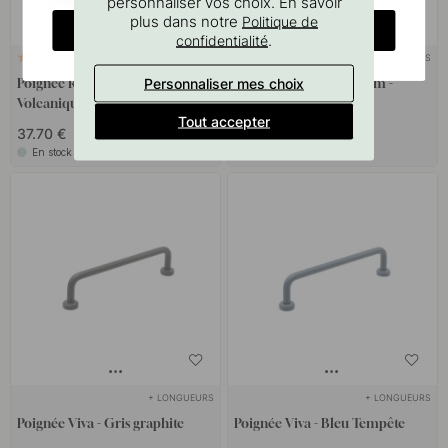
personnaliser vos choix. En savoir
plus dans notre
Politique de
CHANGE COUNTRY
.
confidentialité
+ COULEURS
+ COULEURS
2
2
Personnaliser mes choix
Poignée Riss Big - Rouge
Poignée Lounge - 160mm -
Volcanique
Cuivre Brossé
Tout accepter
37.70 €
22 €
En stock
En stock
+ LONGUEURS
+ LONGUEURS
Poignée Viva - Gris graphite
Poignée Viva - Bleu Tempête