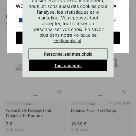
du site. Avec votre consentement,
WOULD YOU RATHER VISIT?
nous utilisons aussi des cookies pour
+ COULEURS
+ COULEURS
4
2
l’analyse, les statistiques et le
Bouton Skye - Vert Sauge
Bouton T Viva - Vert Sauge
marketing. Vous pouvez tout
EU
accepter, tout refuser ou
10 €
14.50 €
personnaliser vos choix. En savoir
En stock
En stock
plus dans notre
Politique de
CHANGE COUNTRY
.
confidentialité
Personnaliser mes choix
Tout accepter
+ LONGUEURS
127
2
Gabarit De Perçage Pour
Poignée Viva - Vert Sauge
Poignées Et Boutons
7 €
18.50 €
En stock
En stock