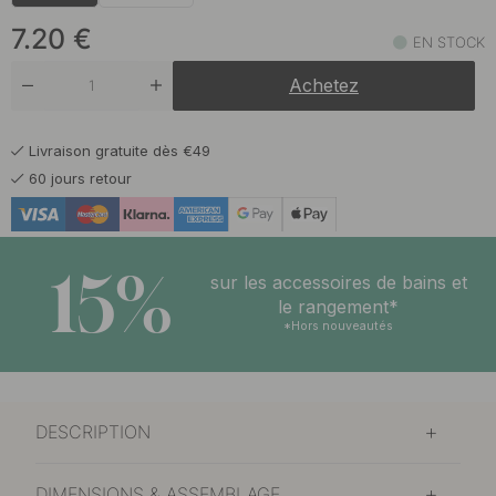
7.20 €
Bleu Tempête
En stock
7.20
€
EN STOCK
7.20 €
Gris Calcaire
Achetez
En stock
7.20 €
Gris Graphite
Livraison gratuite dès €49
En stock
60 jours retour
6.50 €
Laiton brossé
En stock
15%
6.50 €
sur les accessoires de bains et
Noir mat
En stock
le rangement*
*Hors nouveautés
DESCRIPTION
DIMENSIONS & ASSEMBLAGE