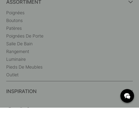
ASSORTIMENT
Poignées
Boutons
Patères
Poignées De Porte
Salle De Bain
Rangement
Luminaire
Pieds De Meubles
Outlet
INSPIRATION
QUESTIONS FRÉQUENTES
Livraison