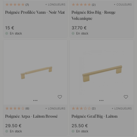
+ LONGUEURS
+ COULEURS
7
2
Poignée Profilée Vann - Noir Mat
Poignée Riss Big - Rouge
Volcanique
15 €
37.70 €
En stock
En stock
+ LONGUEURS
+ LONGUEURS
6
2
Poignée Arpa - Laiton Brossé
Poignée Graf Big - Laiton
29.50 €
25.50 €
En stock
En stock