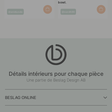
Post
Post
@anidundo
@nordh90
published
published
by
by
Détails intérieurs pour chaque pièce
Une partie de Beslag Design AB
BESLAG ONLINE