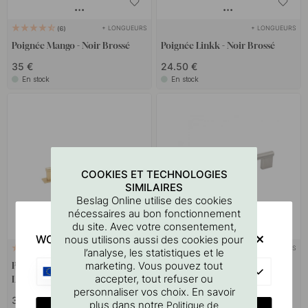
+ LONGUEURS
+ LONGUEURS
6
Poignée Mango - Noir Brossé
Poignée Linkk - Noir Brossé
35 €
24.50 €
En stock
En stock
COOKIES ET TECHNOLOGIES
SIMILAIRES
Beslag Online utilise des cookies
nécessaires au bon fonctionnement
du site. Avec votre consentement,
WOULD YOU RATHER VISIT?
nous utilisons aussi des cookies pour
+ LONGUEURS
+ LONGUEURS
5
2
l’analyse, les statistiques et le
marketing. Vous pouvez tout
Poignée Arpa/Plaque Arrière -
Poignée Graf Big - Aspect
EU
accepter, tout refuser ou
Laiton Brossé
Inoxydable
personnaliser vos choix. En savoir
37 €
25.50 €
plus dans notre
Politique de