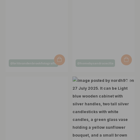
Post
Post
@brittvandenbroekfotografie
@homebysandracecilia
published
published
by
by