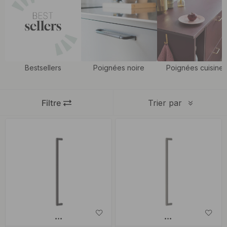
Dans la cuisine, la fonctionnalité est tout aussi importante que
l’esthétique. Nos longues
poignées de cuisine
offrent une
apparence exclusive tout en facilitant l’utilisation des grandes
portes et armoires hautes. Avec des longueurs allant jusqu’à 1178
Bestsellers
Poignées noire
Poignées cuisine
mm c/c, elles s’adaptent parfaitement aux grandes surfaces.
Choisissez parmi des finitions en laiton brossé, aspect inox, noir
mat ou bronze antique pour refléter votre style personnel.
Filtre
Trier par
Les armoires et meubles de rangement bénéficient également
d’une touche d’élégance grâce aux longues poignées. Elles
simplifient l’ouverture et la fermeture des portes, offrent une prise
en main agréable et améliorent le confort d’utilisation. Que vous
préfériez un style moderne ou classique, nos poignées s’intègrent
parfaitement à votre décoration intérieure.
Pour une harmonie dans toute la maison, combinez poignées et
poignées profilées
avec des boutons et poignées de porte de la