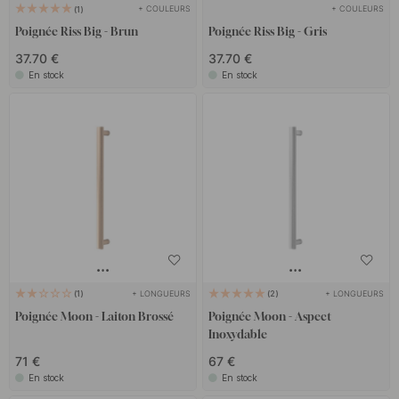
même collection. Vous obtiendrez ainsi une cohérence visuelle
+ COULEURS
+ COULEURS
1
dans la cuisine, le hall et la salle de bain – un ensemble soigné et
Poignée Riss Big - Brun
Poignée Riss Big - Gris
élégant où chaque détail compte.
37.70 €
37.70 €
En stock
En stock
+ LONGUEURS
+ LONGUEURS
1
2
Poignée Moon - Laiton Brossé
Poignée Moon - Aspect
Inoxydable
71 €
67 €
En stock
En stock