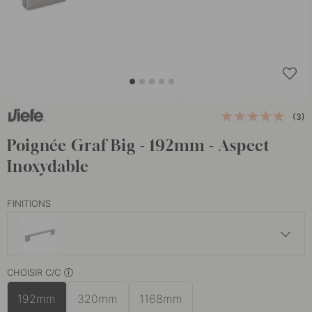
(3)
Poignée Graf Big - 192mm - Aspect
Inoxydable
FINITIONS
25.50 €
CHOISIR C/C
Laiton
En stock
192mm
320mm
1168mm