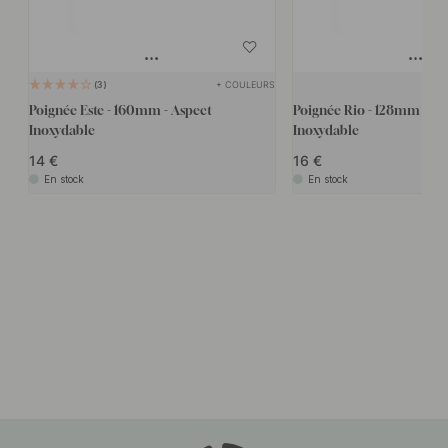
+ COULEURS
3
Poignée Este - 160mm - Aspect
Poignée Rio - 128mm - As
Inoxydable
Inoxydable
14
16
En stock
En stock