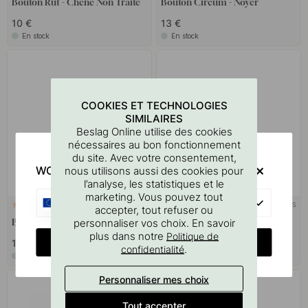
Bouton Rut - Chêne Non Traité
Bouton Circum - Noyer
10 €
13 €
En stock
En stock
COOKIES ET TECHNOLOGIES
SIMILAIRES
Beslag Online utilise des cookies
nécessaires au bon fonctionnement
du site. Avec votre consentement,
WOULD YOU RATHER VISIT?
nous utilisons aussi des cookies pour
l’analyse, les statistiques et le
marketing. Vous pouvez tout
EU
+ COULEURS
+ COULEURS
9
accepter, tout refuser ou
personnaliser vos choix. En savoir
Bouton Olle - Chêne Non Traité
Ceinture à crochet - Marron
plus dans notre
Politique de
CHANGE COUNTRY
10 €
28.50 €
.
confidentialité
En stock
En stock
Personnaliser mes choix
POPULAR
Tout accepter