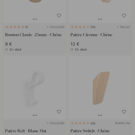
+ COULEURS
+ TAILLES
1
16
Bouton Classis - 25mm - Chêne
Patère Circum - Chêne
9 €
12 €
En stock
En stock
+ COULEURS
RUBAN 3M
18
Patère Belt - Blanc Mat
Patère Switch - Chêne