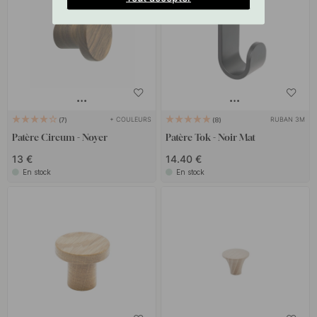
+ COULEURS
RUBAN 3M
7
8
Patère Circum - Noyer
Patère Tok - Noir Mat
13 €
14.40 €
En stock
En stock