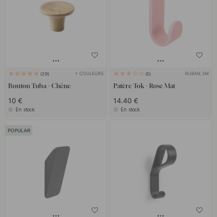
+ COULEURS
RUBAN 3M
29
5
Bouton Tuba - Chêne
Patère Tok - Rose Mat
10 €
14.40 €
En stock
En stock
POPULAR