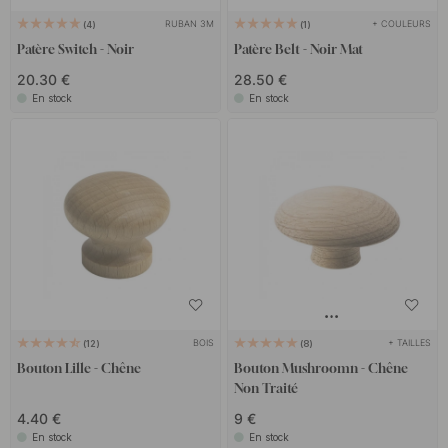
RUBAN 3M
+ COULEURS
4
1
Patère Switch - Noir
Patère Belt - Noir Mat
20.30 €
28.50 €
En stock
En stock
BOIS
+ TAILLES
12
8
Bouton Lille - Chêne
Bouton Mushroomn - Chêne
Non Traité
4.40 €
9 €
En stock
En stock