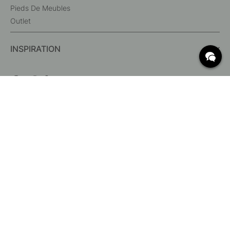
Pieds De Meubles
Outlet
INSPIRATION
QUESTIONS FRÉQUENTES
Livraison
Quelles sont les dimensions c/c ?
Conditions de livraison gratuite
Retour & Réclamation
Modifier une commande existante
Annuler votre
commande