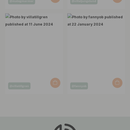
@matogmarmor
@villaljungslund
published
published
by
by
Post
Post
@villatillgren
@fannyob
published
published
by
by