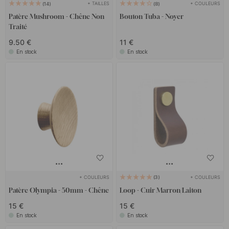
+ TAILLES
+ COULEURS
14
8
Patère Mushroom - Chêne Non
Bouton Tuba - Noyer
Traité
9.50 €
11 €
En stock
En stock
+ COULEURS
+ COULEURS
3
Patère Olympia - 50mm - Chêne
Loop - Cuir Marron/Laiton
15 €
15 €
En stock
En stock