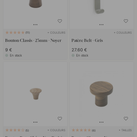
+ COULEURS
+ COULEURS
11
Bouton Classis - 25mm - Noyer
Patère Belt - Gris
9 €
27.60 €
En stock
En stock
+ COULEURS
+ TAILLES
5
6