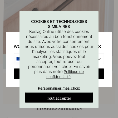
COOKIES ET TECHNOLOGIES
SIMILAIRES
Beslag Online utilise des cookies
nécessaires au bon fonctionnement
du site. Avec votre consentement,
WOULD YOU RATHER VISIT?
nous utilisons aussi des cookies pour
l’analyse, les statistiques et le
marketing. Vous pouvez tout
EU
accepter, tout refuser ou
personnaliser vos choix. En savoir
plus dans notre
Politique de
CHANGE COUNTRY
Achetez avec
.
confidentialité
Personnaliser mes choix
Tout accepter
Produits similaires