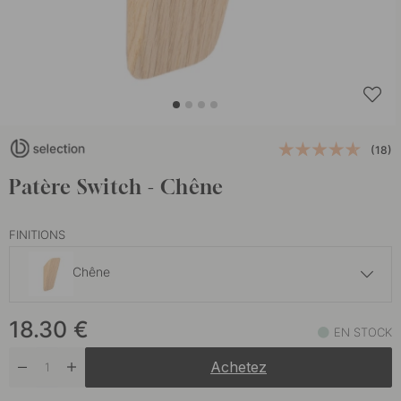
(18)
Patère Switch - Chêne
FINITIONS
Chêne
20.30 €
18.30
€
Noir
EN STOCK
En stock
Achetez
21.70 €
Noyer
En stock