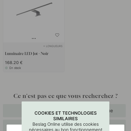
+ LONGUEURS
Luminaire LED Jot - Noir
168.20 €
En stock
Ce n'est pas ce que vous recherchez ?
Spot LED
Prise electrique
COOKIES ET TECHNOLOGIES
SIMILAIRES
Beslag Online utilise des cookies
Bandes
Transformateur et
nécessaires au bon fonctionnement