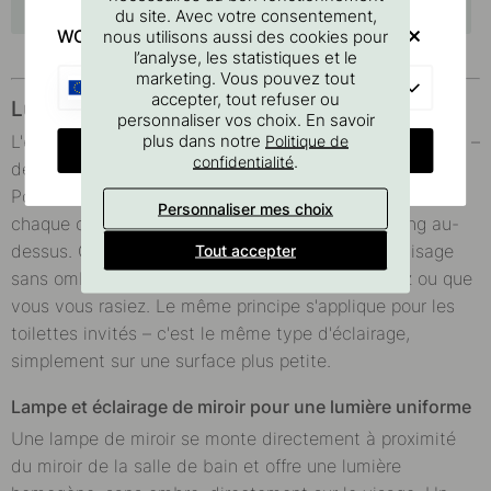
lumineuses LED
accessoires
du site. Avec votre consentement,
WOULD YOU RATHER VISIT?
nous utilisons aussi des cookies pour
l’analyse, les statistiques et le
marketing. Vous pouvez tout
EU
accepter, tout refuser ou
Luminaire et applique pour la salle de bain
personnaliser vos choix. En savoir
plus dans notre
L'éclairage de salle de bain existe sous plusieurs formes –
Politique de
CHANGE COUNTRY
.
confidentialité
de l'applique murale classique au luminaire suspendu.
Pour une applique murale, il est courant de la placer de
Personnaliser mes choix
chaque côté du miroir, ou comme un luminaire long au-
dessus. Cela donne une lumière uniforme sur le visage
Tout accepter
sans ombres marquées, que vous vous maquilliez ou que
vous vous rasiez. Le même principe s'applique pour les
toilettes invités – c'est le même type d'éclairage,
simplement sur une surface plus petite.
Lampe et éclairage de miroir pour une lumière uniforme
Une lampe de miroir se monte directement à proximité
du miroir de la salle de bain et offre une lumière