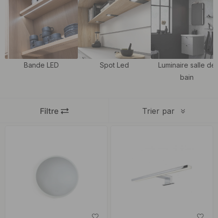
lumière au visage qui n'éblouit pas. Pour un meilleur éclairage,
placez les lampes au-dessus du miroir pour éviter également les
ombres. En plus de l'éclairage séparé, vous trouverez également
dans notre assortiment des miroirs lumineux avec éclairage
directement intégré.
Bande LED
Spot Led
Luminaire salle de
bain
Étant donné qu'une lampe dans une salle de bain est allumée et
éteinte plus souvent que les autres éclairages de la maison, un
Filtre
Trier par
éclairage économe en énergie est important. L'éclairage de salle
de bain en LED est donc une bonne alternative car très économe
en énergie. Lors du choix de l'éclairage de la salle de bain, il est
important de prendre en compte la sécurité. Tous nos éclairages
de salle de bains sont approuvés pour être utilisés comme lampes
de salle de bains. Ceci est déterminé par ce qu'on appelle
habituellement la classification IP. Une lampe de salle de bain
doit répondre à des exigences spécifiques en matière de