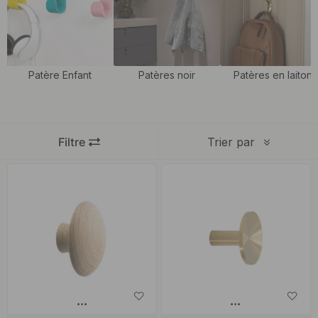
elle sera placée et la manière dont elle doit être fixée. Dans
l’entrée, un crochet mural doit souvent supporter des manteaux et
des sacs, tandis que dans la salle de bain, il servira plutôt aux
serviettes ou aux peignoirs. Plusieurs crochets muraux alignés
Patère Enfant
Patères noir
Patères en laiton
peuvent aussi créer une solution pratique lorsque vous avez
besoin de plus de points de suspension. En accordant les patères
aux autres détails, couleurs ou matériaux de votre intérieur, vous
Filtre
Trier par
créez une impression plus harmonieuse tout en rendant la pièce
plus fonctionnelle.