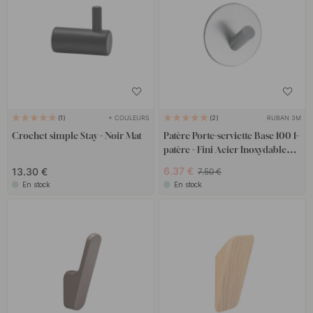
+ COULEURS
RUBAN 3M
1
2
Crochet simple Stay - Noir Mat
Patère Porte-serviette Base 100 1-
patère - Fini Acier Inoxydable
Brossé
6.37 €
13.30 €
7.50 €
En stock
En stock