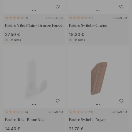
+ COULEURS
RUBAN 3M
2
18
Patère Vibe Plain - Bronze Foncé
Patère Switch - Chêne
27.50 €
18.30 €
En stock
En stock
RUBAN 3M
RUBAN 3M
5
12
Patère Tok - Blanc Mat
Patère Switch - Noyer
14.40 €
21.70 €