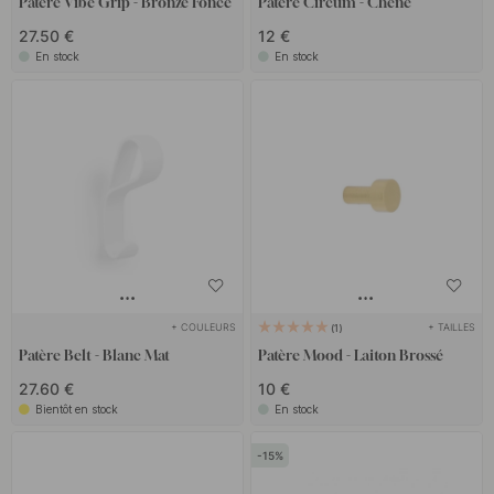
Patère Vibe Grip - Bronze Foncé
Patère Circum - Chêne
27.50 €
12 €
En stock
En stock
+ COULEURS
+ TAILLES
1
Patère Belt - Blanc Mat
Patère Mood - Laiton Brossé
27.60 €
10 €
Bientôt en stock
En stock
15