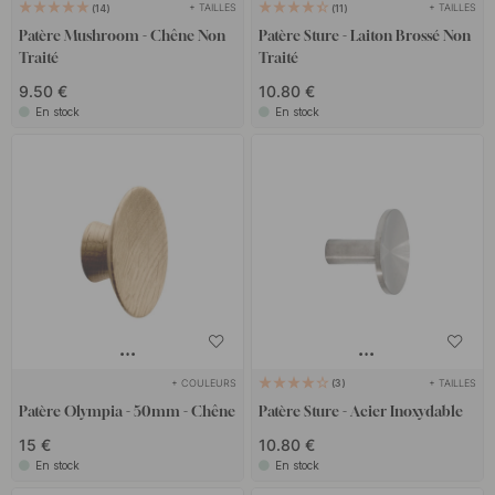
+ TAILLES
+ TAILLES
14
11
Patère Mushroom - Chêne Non
Patère Sture - Laiton Brossé Non
Traité
Traité
9.50 €
10.80 €
En stock
En stock
+ COULEURS
+ TAILLES
3
Patère Olympia - 50mm - Chêne
Patère Sture - Acier Inoxydable
15 €
10.80 €
En stock
En stock