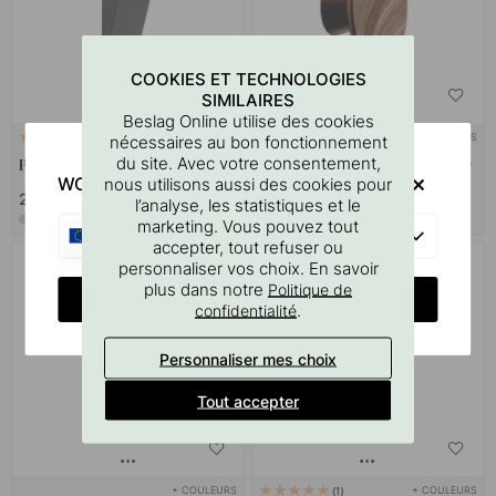
COOKIES ET TECHNOLOGIES
SIMILAIRES
Beslag Online utilise des cookies
RUBAN 3M
+ COULEURS
4
nécessaires au bon fonctionnement
du site. Avec votre consentement,
Patère Switch - Noir
Patère Olympia - 50mm - Noyer
WOULD YOU RATHER VISIT?
nous utilisons aussi des cookies pour
20.30 €
14 €
l’analyse, les statistiques et le
En stock
En stock
marketing. Vous pouvez tout
EU
accepter, tout refuser ou
personnaliser vos choix. En savoir
plus dans notre
Politique de
CHANGE COUNTRY
.
confidentialité
Personnaliser mes choix
Tout accepter
+ COULEURS
+ COULEURS
1