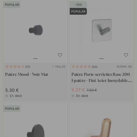
POPULAR
15
POPULAR
+ TAILLES
RUBAN 3M
17
20
Patère Mood - Noir Mat
Patère Porte-serviettes Base 200
1-patère - Fini Acier Inoxydable
Brossé
6.37 €
5.30 €
7.50 €
En stock
En stock
POPULAR