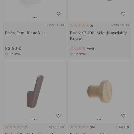
+ COULEURS
+ COULEURS
1
Patère Luv - Blanc Mat
Patère CL 101 - Acier Inoxydable
Brossé
15.30 €
22.50 €
18 €
En stock
En stock
+ COULEURS
+ TAILLES
3
16