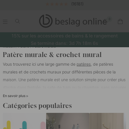
Livraison gratuite dès 49 €
0
.
.
.
.
15% sur les accessoires de bains & le rangement
Se termine dans:
3d
7h
18m
5s
Maison
Patère
Patère murale
Patère murale & crochet mural
Vous trouverez ici une large gamme de
patères
, de patères
murales et de crochets muraux pour différentes pièces de la
maison. Une patère murale est une solution simple pour créer plus
d’ordre dans l’entrée, la salle de bain ou la chambre, sans occuper
d’espace au sol. Utilisez-la pour suspendre des vestes, des sacs,
En savoir plus
des serviettes, un peignoir ou d’autres objets que vous souhaitez
Catégories populaires
garder à portée de main au quotidien.
Choisissez votre patère selon ce qu’elle doit supporter, l’endroit où