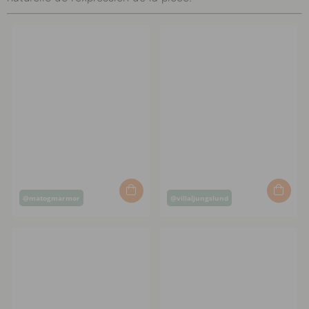
Post
Post
@matogmarmor
@villaljungslund
published
published
by
by