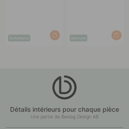
Post
Post
@villatillgren
@fannyob
published
published
by
by
Détails intérieurs pour chaque pièce
Une partie de Beslag Design AB