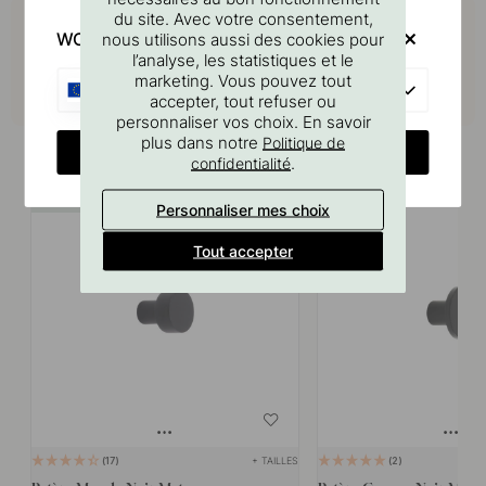
Achetez avec
du site. Avec votre consentement,
WOULD YOU RATHER VISIT?
nous utilisons aussi des cookies pour
l’analyse, les statistiques et le
marketing. Vous pouvez tout
EU
accepter, tout refuser ou
personnaliser vos choix. En savoir
Produits similaires
plus dans notre
Politique de
CHANGE COUNTRY
.
confidentialité
POPULAR
POPULAR
Personnaliser mes choix
Tout accepter
+ TAILLES
17
2