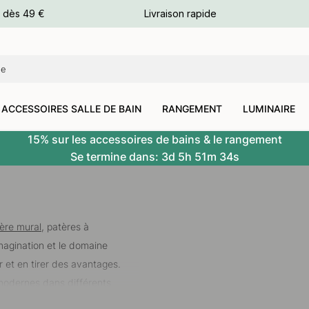
e dès 49 €
Livraison rapide
leurs
leurs
ACCESSOIRES SALLE DE BAIN
RANGEMENT
LUMINAIRE
15% sur les accessoires de bains & le rangement
Se termine dans:
3d
5h
51m
33s
ère mural
,
patères à
imagination et le domaine
er et en tirer des avantages.
modernes dans différents
en laiton
,
patères en acier