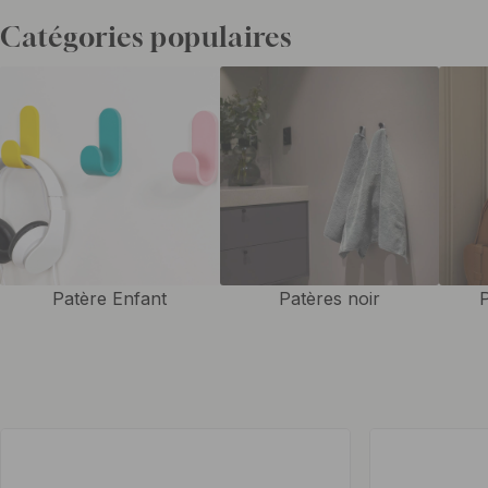
inoxydable
et
patères noirs
. Tous nos crochets sont livrés avec des v
Catégories populaires
Les patères ont plusieurs utilisations différentes et chaque pièce bén
aux endroits où l'on souhaite se détendre. Le hall est un endroit évide
c'est là que nous voulons tout accrocher, des vêtements d'extérieur
sacs. La salle de bain et la cuisine sont également des lieux où les pat
le relief et le rangement. Nos patères autocollants sont parfaits dans 
n'avez pas besoin de percer de trous dans le carrelage et vous pouv
serviettes. Dans la chambre des enfants et dans la chambre, les pa
possibilité de nous nettoyer et de nous pendre rapidement avant et a
Patère Enfant
Patères noir
P
pouvez également créer votre propre bande de patères avec seulem
équilatérale et un certain nombre de belles patères. Parfait pour les
hall ou pour accrocher le peignoir dans la chambre.
Aujourd'hui, les patères remplissent non seulement une fonction pr
vêtements, mais un patère peut être le détail qui rend la pièce. Rang
bien choisis, par exemple en laiton ou en cuir, et créez un motif de di