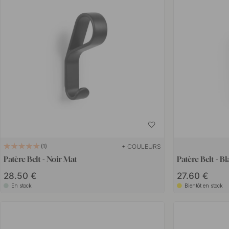
+ COULEURS
1
Patère Belt - Noir Mat
Patère Belt - B
28.50 €
27.60 €
En stock
Bientôt en stock