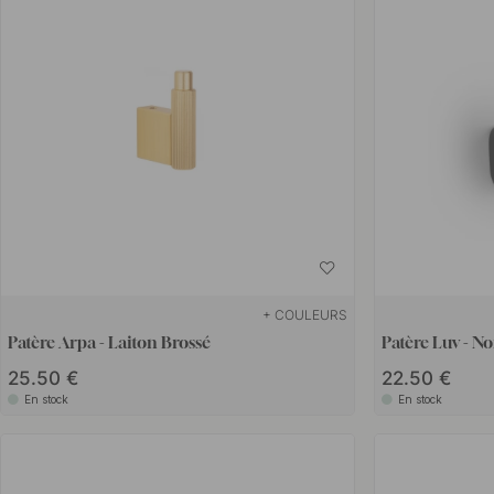
façon simple et amusante d’embellir l’intérieur de la maison est d’insta
ils sont faciles à remplacer si vous êtes fatigué.
+ COULEURS
Patère Arpa - Laiton Brossé
Patère Luv - No
25.50 €
22.50 €
En stock
En stock