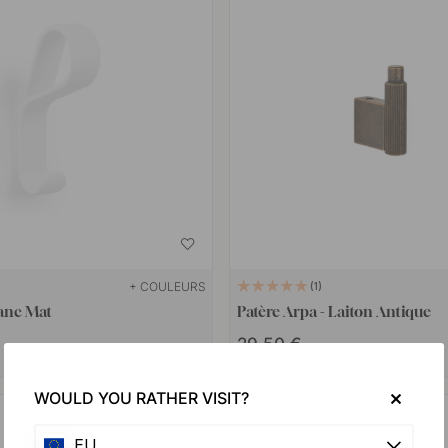
+ COULEURS
1
lanc Mat
Patère Arpa - Laiton Antique
29.50 €
En stock
WOULD YOU RATHER VISIT?
POPULAR
EU