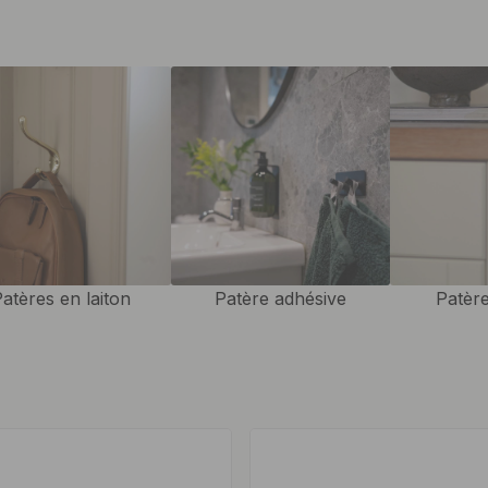
is.
éficie de patères, mais surtout
nt pour de jolis patères, car
 aux gadgets en passant par les
ères facilitent le quotidien par
la salle de bain car vous
ez facilement accrocher les
tères peuvent nous donner la
près la nuit de sommeil. Vous
atères en laiton
Patère adhésive
Patère
ent une bande de bois
 vêtements d'extérieur dans le
atique comme suspendre les
ez-le joliment avec des patères
fférents patères sur le mur. Une