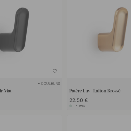
ller de jolies patères. De plus,
+ COULEURS
ir Mat
Patère Luv - Laiton Brossé
22.50 €
En stock