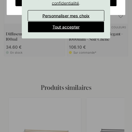
.
confidentialité
Personnaliser mes choix
Tout accepter
+ PARFUMS
+ COULEURS
Diffuseur de parfum - Dew -
Porte Manteau Mural Elegant -
100ml
1000mm - Noir/Chêne
34.60 €
106.10 €
En stock
Sur commande*
Produits similaires