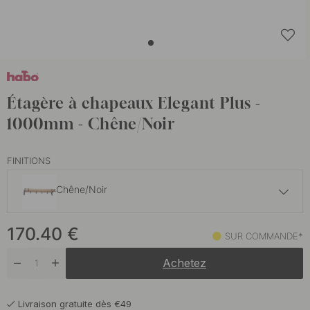
Étagère à chapeaux Elegant Plus -
1000mm - Chêne/Noir
FINITIONS
Chêne/Noir
165.70 €
170.40
€
Blanc/Aluminium
SUR COMMANDE*
Sur commande*
Achetez
193.90 €
Chêne/Aluminium
Sur commande*
Livraison gratuite dès €49