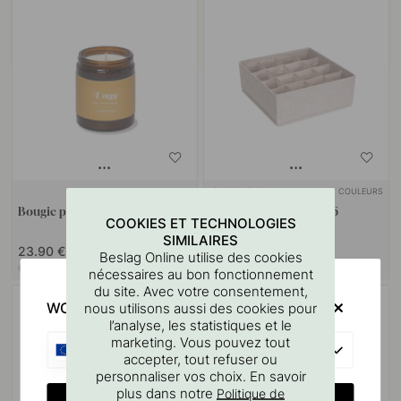
+ PARFUMS
+ COULEURS
6
Bougie parfumée - Dew - 150g
Boîte de rangement à 16
COOKIES ET TECHNOLOGIES
compartiments - Beige
SIMILAIRES
23.90 €
6.80 €
Beslag Online utilise des cookies
En stock
En stock
nécessaires au bon fonctionnement
du site. Avec votre consentement,
WOULD YOU RATHER VISIT?
nous utilisons aussi des cookies pour
l’analyse, les statistiques et le
marketing. Vous pouvez tout
EU
accepter, tout refuser ou
personnaliser vos choix. En savoir
plus dans notre
Politique de
CHANGE COUNTRY