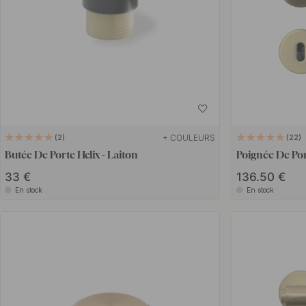
+ COULEURS
2
22
Butée De Porte Helix - Laiton
Poignée De Por
33 €
136.50 €
En stock
En stock