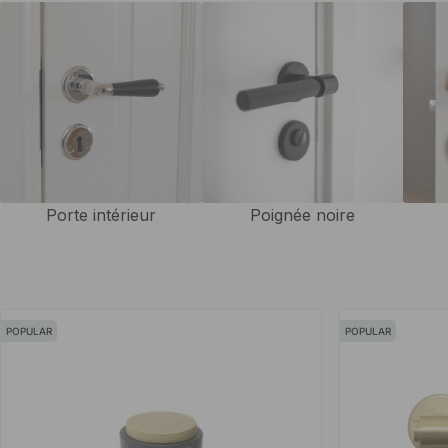
souhaitiez donner une nouvelle vie à vos portes intérieures existante
cohérent dans toute votre maison, les poignées de porte en laiton co
investissement. Choisissez parmi différentes formes et styles pour tr
parfaite en fonction de votre décor. Une nouvelle poignée peut être u
abordable pour rafraîchir votre porte intérieure. Si vous recherchez
ronde, avec des bords droits ou un design plat, nous avons ce que v
encore. Nous avons également des
verrou porte wc
et
butées de po
puissiez créer une sensation uniforme dans la maison avec des détails
Porte intérieur
Poignée noire
Les poignées de porte sont livrées complètes avec les vis associées 
POPULAR
POPULAR