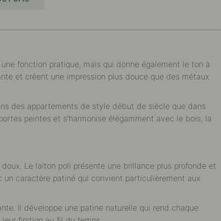
t une fonction pratique, mais qui donne également le ton à
ivante et créent une impression plus douce que des métaux
t dans des appartements de style début de siècle que dans
portes peintes et s’harmonise élégamment avec le bois, la
 doux. Le laiton poli présente une brillance plus profonde et
ec un caractère patiné qui convient particulièrement aux
ante. Il développe une patine naturelle qui rend chaque
eur finition au fil du temps.