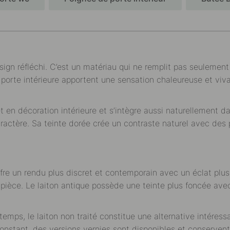
sign réfléchi. C’est un matériau qui ne remplit pas seulemen
r porte intérieure apportent une sensation chaleureuse et v
 et en décoration intérieure et s’intègre aussi naturellemen
ractère. Sa teinte dorée crée un contraste naturel avec des 
offre un rendu plus discret et contemporain avec un éclat plus
la pièce. Le laiton antique possède une teinte plus foncée av
emps, le laiton non traité constitue une alternative intéress
nstant, des versions vernies sont disponibles et conservent l