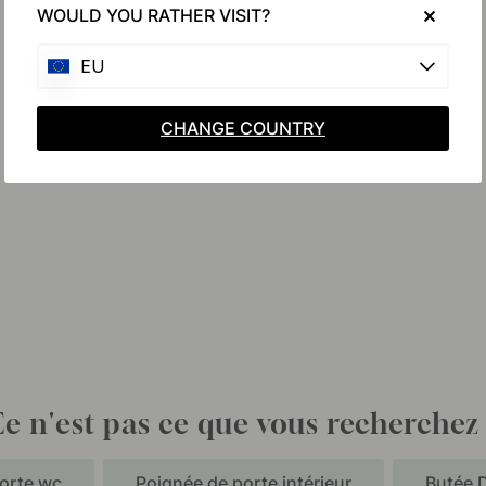
WOULD YOU RATHER VISIT?
EU
CHANGE COUNTRY
e n'est pas ce que vous recherchez
orte wc
Poignée de porte intérieur
Butée 