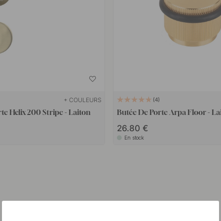
+ COULEURS
4
te Helix 200 Stripe - Laiton
Butée De Porte Arpa Floor - La
26.80 €
En stock