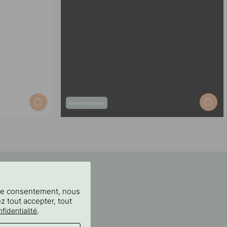
Post
@hemlikheter
published
by
tre consentement, nous
ez tout accepter, tout
.
fidentialité