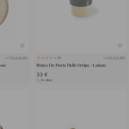
+ COULEURS
+ COULEURS
1
ssé
Butée De Porte Helix Stripe - Laiton
33 €
En stock