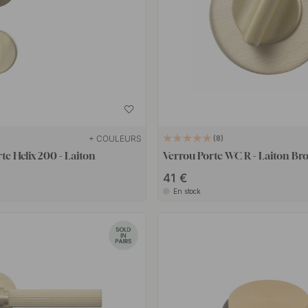
+ COULEURS
8
te Helix 200 - Laiton
Verrou Porte WC R - Laiton Bro
41 €
En stock