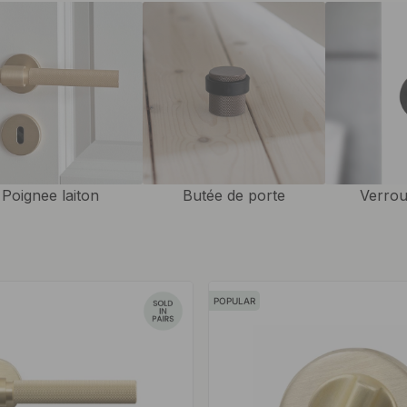
s ou créer un style de design
nstitueront un excellent
ouver la poignée de porte
ne solution simple et
 une poignée de porte de forme
ous cherchez et bien plus
rte
en laiton pour que vous
 en laiton.
Poignee laiton
Butée de porte
Verrou
et le kit de montage.
POPULAR