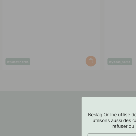
Post
Post
@husetihorda
@yodas_home
published
published
by
by
Beslag Online utilise
utilisons aussi des c
refuser ou 