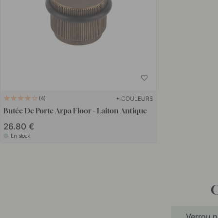
+ COULEURS
4
Butée De Porte Arpa Floor - Laiton Antique
26.80 €
En stock
C
Verrou p