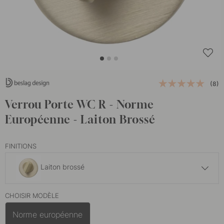
(8)
Verrou Porte WC R - Norme
Européenne - Laiton Brossé
FINITIONS
Laiton brossé
41 €
CHOISIR MODÈLE
Bronze Antique
En stock
Norme européenne