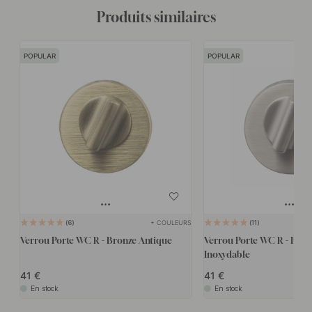
Produits similaires
POPULAR
POPULAR
+ COULEURS
6
11
Verrou Porte WC R - Bronze Antique
Verrou Porte WC R - Finit
Inoxydable
41
41
En stock
En stock