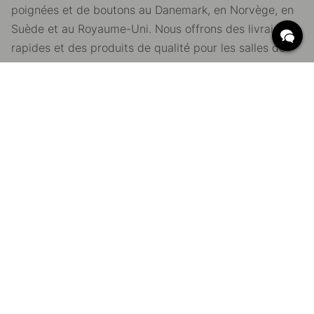
poignées et de boutons au Danemark, en Norvège, en
Suède et au Royaume-Uni. Nous offrons des livraisons
rapides et des produits de qualité pour les salles de
bain, les meubles et les cuisines.
Détails intérieurs pour chaque pièce
Une partie de Beslag Design AB
BESLAG ONLINE