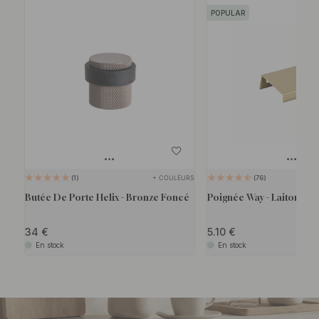
POPULAR
+ COULEURS
1
76
Butée De Porte Helix - Bronze Foncé
Poignée Way - Laiton Bro
34
5.10
En stock
En stock