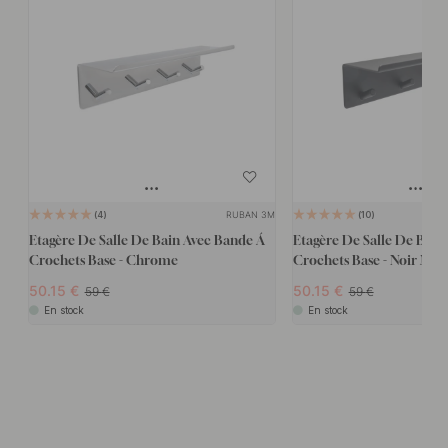
RUBAN 3M
4
10
Etagère De Salle De Bain Avec Bande Á
Etagère De Salle De Bain
Crochets Base - Chrome
Crochets Base - Noir Mat
50.15
50.15
59
59
En stock
En stock