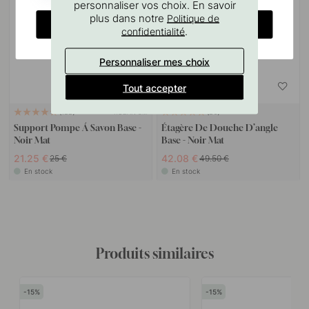
personnaliser vos choix. En savoir
plus dans notre
Politique de
CHANGE COUNTRY
.
confidentialité
Personnaliser mes choix
Tout accepter
RUBAN 3M
122
26
Support Pompe Á Savon Base -
Étagère De Douche D’angle
Noir Mat
Base - Noir Mat
21.25 €
42.08 €
25 €
49.50 €
En stock
En stock
Produits similaires
15
15