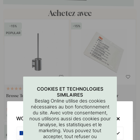
Achetez avec
15
15
POPULAR
COOKIES ET TECHNOLOGIES
RUBAN 3M
35
114
SIMILAIRES
Brosse Toilette Solid - Noir Mat
Lingette Nettoyante Pour
Beslag Online utilise des cookies
Surfaces 3M
nécessaires au bon fonctionnement
53.97 €
3.06 €
63.50 €
3.60 €
du site. Avec votre consentement,
En stock
En stock
WOULD YOU RATHER VISIT?
nous utilisons aussi des cookies pour
l’analyse, les statistiques et le
15
15
marketing. Vous pouvez tout
EU
POPULAR
accepter, tout refuser ou