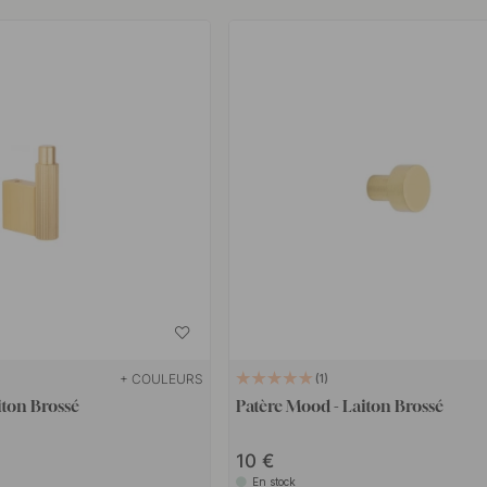
+ COULEURS
1
iton Brossé
Patère Mood - Laiton Brossé
10
En stock