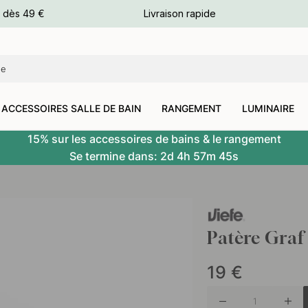
e dès 49 €
Livraison rapide
leurs
leurs
ACCESSOIRES SALLE DE BAIN
RANGEMENT
LUMINAIRE
15% sur les accessoires de bains & le rangement
Se termine dans:
2d
4h
57m
44s
Patère Graf 
19
€