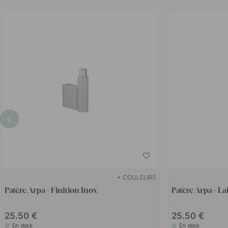
+ COULEURS
Patère Arpa - Finition Inox
Patère Arpa - La
25.50
25.50
En stock
En stock