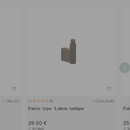
+ TAILLES
+ COULEURS
1
Patère Arpa - Laiton Antique
Pat
29.50
25
En stock
E