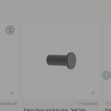
RUBAN 3M
+ COULEURS
Patère Porte-serviette Stay - Noir Mat
Pat