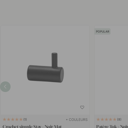
POPULAR
+ COULEURS
1
8
Crochet simple Stay - Noir Mat
Patère Tok - Noi