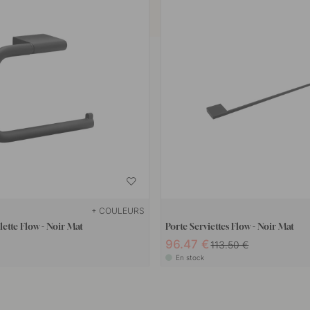
+ COULEURS
lette Flow - Noir Mat
Porte Serviettes Flow - Noir Mat
96.47 €
113.50 €
En stock