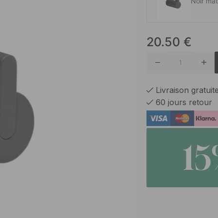
Noir ma
20.50
€
Chrome 
Laiton b
Livraison gratui
60 jours retour
Nickel B
1