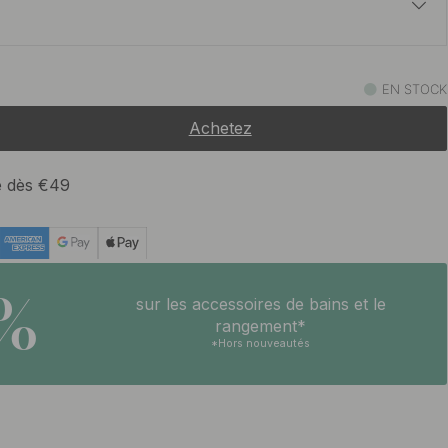
t
18.50 €
poli
EN STOCK
En stock
Achetez
20.50 €
runi
En stock
te dès €49
20.50 €
rossé
En stock
5%
sur les accessoires de bains et le
rangement*
*Hors nouveautés