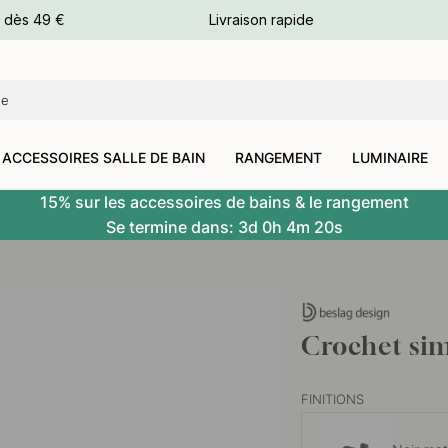
e dès 49 €
Livraison rapide
leurs
leurs
ACCESSOIRES SALLE DE BAIN
RANGEMENT
LUMINAIRE
15% sur les accessoires de bains & le rangement
Se termine dans:
3d
0h
4m
18s
Crochet sim
FINITIONS