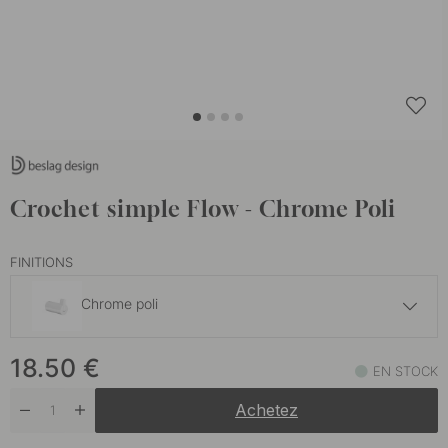
Crochet simple Flow - Chrome Poli
FINITIONS
Chrome poli
20.50 €
18.50
€
Laiton bruni
EN STOCK
En stock
Achetez
20.50 €
Nickel Brossé
En stock