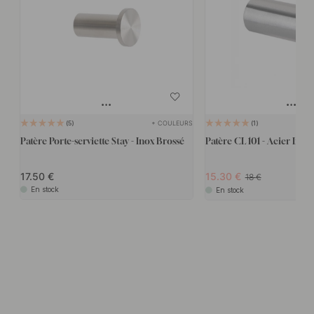
+ COULEURS
5
1
Patère Porte-serviette Stay - Inox Brossé
Patère CL 101 - Acier Inox
17.50
15.30
18
En stock
En stock