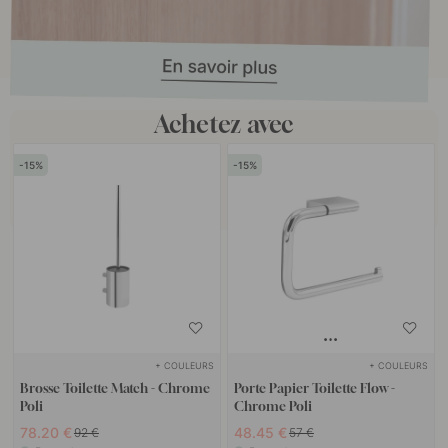
Achetez avec
15
15
+ COULEURS
+ COULEURS
Brosse Toilette Match - Chrome
Porte Papier Toilette Flow -
Poli
Chrome Poli
78.20 €
48.45 €
92 €
57 €