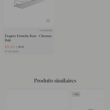
+ COULEURS
Ètagère Douche Base - Chrome
Poli
68.85 €
81 €
En stock
Produits similaires
15