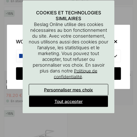
En stock
En stock
COOKIES ET TECHNOLOGIES
15
15
SIMILAIRES
Beslag Online utilise des cookies
nécessaires au bon fonctionnement
du site. Avec votre consentement,
WOULD YOU RATHER VISIT?
nous utilisons aussi des cookies pour
l’analyse, les statistiques et le
marketing. Vous pouvez tout
EU
accepter, tout refuser ou
personnaliser vos choix. En savoir
plus dans notre
Politique de
CHANGE COUNTRY
+ COULEURS
+ COULEURS
1
.
confidentialité
Porte Serviettes Flow - Chrome
Porte-Papier De Rechange Flow
Poli
- Chrome Poli
Personnaliser mes choix
78.20 €
48.45 €
92 €
57 €
Tout accepter
En stock
En stock
15