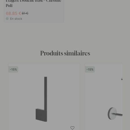
Ètagère Douche Base - Chrome
Poli
68.85 €
81 €
En stock
Produits similaires
15
15