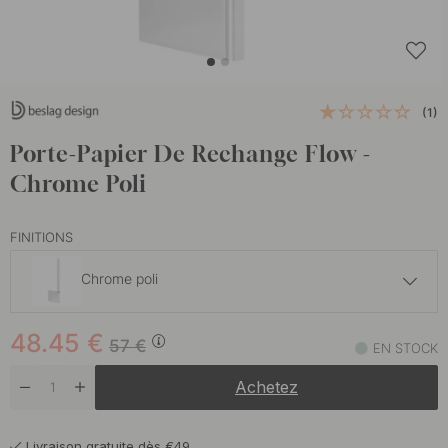
(1)
Porte-Papier De Rechange Flow -
Chrome Poli
FINITIONS
Chrome poli
56.95 €
67 €
48.45
€
Laiton bruni
57
€
EN STOCK
En stock
Achetez
56.95 €
67 €
Nickel Brossé
En stock
Livraison gratuite dès €49