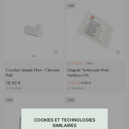
15
114
Crochet simple Flow - Chrome
Lingette Nettoyante Pour
Poli
Surfaces 3M
18.50 €
3.06 €
3.60 €
En stock
En stock
15
15
COOKIES ET TECHNOLOGIES
SIMILAIRES