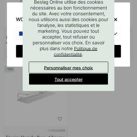
Beslag Online utilise des cookies
nécessaires au bon fonctionnement
du site. Avec votre consentement,
WOULD YOU RATHER VISIT?
nous utilisons aussi des cookies pour
l’analyse, les statistiques et le
marketing. Vous pouvez tout
+ COULEURS
+ COULEURS
EU
accepter, tout refuser ou
Porte Papier Toilette Flow -
Porte Serviettes Flow - Chrome
personnaliser vos choix. En savoir
Chrome Poli
Poli
plus dans notre
Politique de
CHANGE COUNTRY
48.45 €
78.20 €
57 €
92 €
.
confidentialité
En stock
En stock
Personnaliser mes choix
15
Tout accepter
+ COULEURS