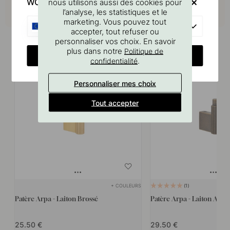
WOULD YOU RATHER VISIT?
nous utilisons aussi des cookies pour
l’analyse, les statistiques et le
marketing. Vous pouvez tout
EU
accepter, tout refuser ou
Produits similaires
personnaliser vos choix. En savoir
plus dans notre
Politique de
CHANGE COUNTRY
.
confidentialité
Personnaliser mes choix
Tout accepter
+ COULEURS
1
Patère Arpa - Laiton Brossé
Patère Arpa - Laiton Anti
25.50
29.50