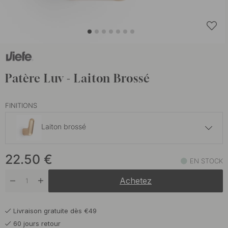
Patère Luv - Laiton Brossé
FINITIONS
Laiton brossé
50.20 €
22.50
€
Chêne
EN STOCK
En stock
Achetez
65.20 €
Noyer
En stock
Livraison gratuite dès €49
60 jours retour