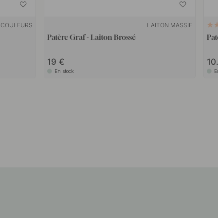
 COULEURS
LAITON MASSIF
Patère Graf - Laiton Brossé
Pat
19
10
En stock
E