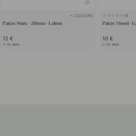
+ COULEURS
1
Patère Sture - 28mm - Laiton
Patère Mood - L
12
10
En stock
En stock