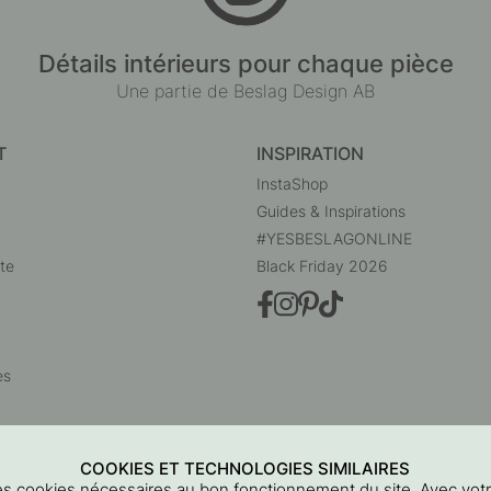
Détails intérieurs pour chaque pièce
Une partie de Beslag Design AB
T
INSPIRATION
InstaShop
Guides & Inspirations
#YESBESLAGONLINE
te
Black Friday 2026
es
COOKIES ET TECHNOLOGIES SIMILAIRES
 des cookies nécessaires au bon fonctionnement du site. Avec vo