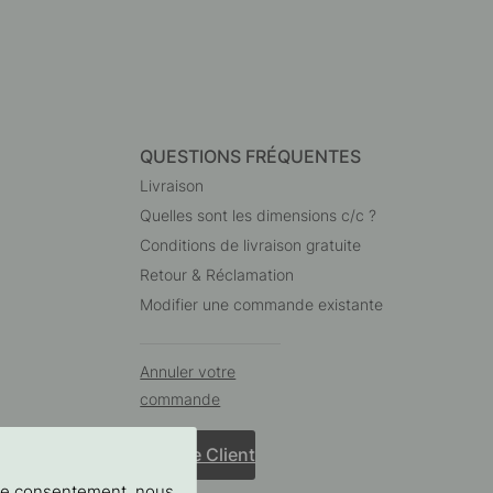
QUESTIONS FRÉQUENTES
Livraison
Quelles sont les dimensions c/c ?
Conditions de livraison gratuite
Retour & Réclamation
Modifier une commande existante
Annuler votre
commande
Service Client
tre consentement, nous