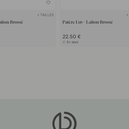
+ TAILLES
+
aiton Brossé
Patère Luv - Laiton Brossé
22.50
En stock