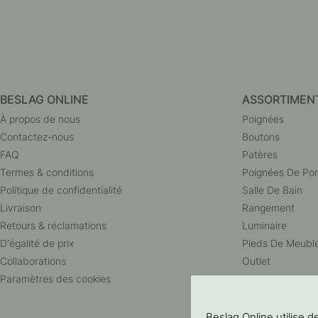
BESLAG ONLINE
ASSORTIMEN
À propos de nous
Poignées
Contactez-nous
Boutons
FAQ
Patères
Termes & conditions
Poignées De Por
Politique de confidentialité
Salle De Bain
Livraison
Rangement
Retours & réclamations
Luminaire
D'égalité de prix
Pieds De Meubl
Collaborations
Outlet
Paramètres des cookies
Beslag Online utilise