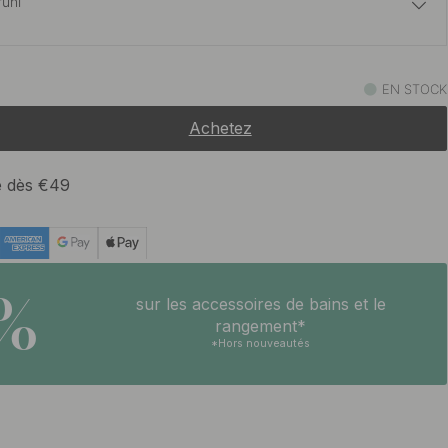
runi
12 €
EN STOCK
En stock
Achetez
12 €
ickel
En stock
te dès €49
10.80 €
oxydable
En stock
5%
sur les accessoires de bains et le
10.80 €
rangement*
rossé non traité
En stock
*Hors nouveautés
10.80 €
t
En stock