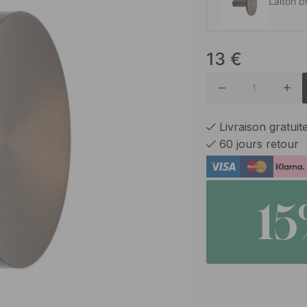
Laiton b
13
€
Laiton
Plaqué n
Livraison gratui
60 jours retour
Acier in
1
Laiton b
Noir ma