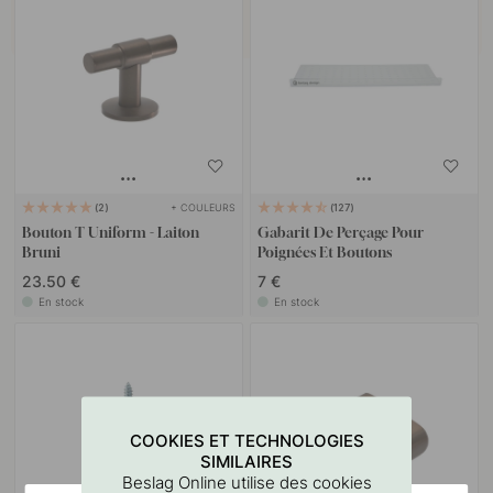
+ COULEURS
2
127
Bouton T Uniform - Laiton
Gabarit De Perçage Pour
Bruni
Poignées Et Boutons
23.50 €
7 €
En stock
En stock
COOKIES ET TECHNOLOGIES
SIMILAIRES
Beslag Online utilise des cookies