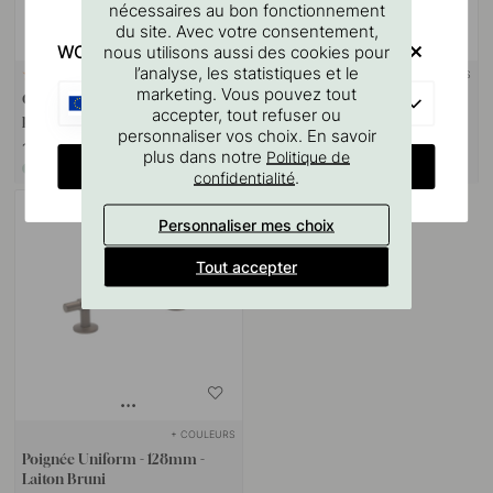
nécessaires au bon fonctionnement
du site. Avec votre consentement,
WOULD YOU RATHER VISIT?
nous utilisons aussi des cookies pour
l’analyse, les statistiques et le
SUPPORT MURAL
+ LONGUEURS
9
27
marketing. Vous pouvez tout
Goupille à vis M4x50mm 1
Poignée Profilée Lip - Laiton
EU
accepter, tout refuser ou
pièce
Bruni
personnaliser vos choix. En savoir
1.10 €
11 €
plus dans notre
Politique de
CHANGE COUNTRY
En stock
En stock
.
confidentialité
Personnaliser mes choix
Tout accepter
+ COULEURS
Poignée Uniform - 128mm -
Laiton Bruni