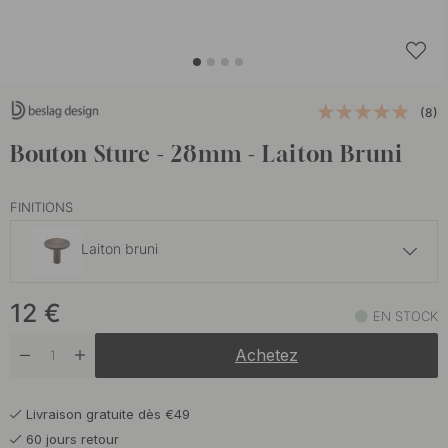
(8)
Bouton Sture - 28mm - Laiton Bruni
FINITIONS
Laiton bruni
9.50 €
12
€
Acier inoxydable
EN STOCK
En stock
Achetez
9.50 €
Laiton
En stock
Livraison gratuite dès €49
9.50 €
Noir mat
60 jours retour
En stock