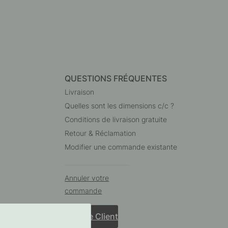
QUESTIONS FRÉQUENTES
Livraison
Quelles sont les dimensions c/c ?
Conditions de livraison gratuite
Retour & Réclamation
Modifier une commande existante
Annuler votre
commande
Service Client