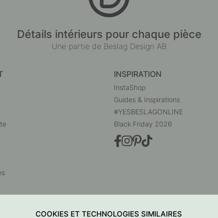
Détails intérieurs pour chaque pièce
Une partie de Beslag Design AB
T
INSPIRATION
InstaShop
Guides & Inspirations
#YESBESLAGONLINE
te
Black Friday 2026
es
COOKIES ET TECHNOLOGIES SIMILAIRES