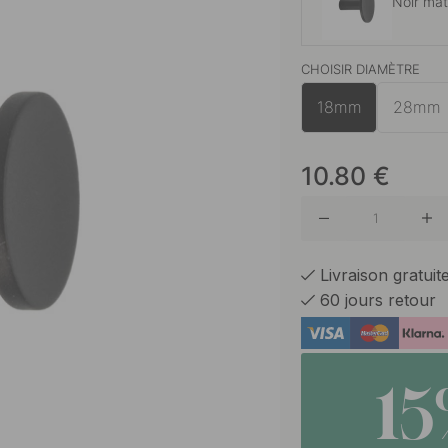
Noir ma
CHOISIR DIAMÈTRE
Laiton
18mm
28mm
Plaqué n
10.80
€
Acier in
Livraison gratui
60 jours retour
Laiton b
1