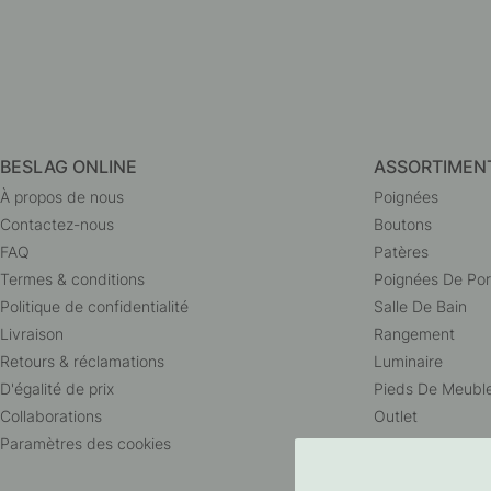
BESLAG ONLINE
ASSORTIMEN
À propos de nous
Poignées
Contactez-nous
Boutons
FAQ
Patères
Termes & conditions
Poignées De Por
Politique de confidentialité
Salle De Bain
Livraison
Rangement
Retours & réclamations
Luminaire
D'égalité de prix
Pieds De Meubl
Collaborations
Outlet
Paramètres des cookies