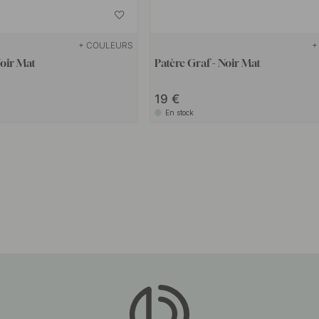
+ COULEURS
+
oir Mat
Patère Graf - Noir Mat
19
En stock