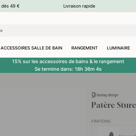
e dès 49 €
Livraison rapide
leurs
leurs
ACCESSOIRES SALLE DE BAIN
RANGEMENT
LUMINAIRE
15% sur les accessoires de bains & le rangement
Se termine dans:
18h
36m
3s
Patère Stur
FINITIONS