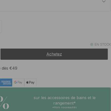
t
12 €
En stock
12 €
ickel
En stock
EN STOCK
Achetez
10.80 €
oxydable
En stock
te dès €49
10.80 €
rossé non traité
En stock
5%
sur les accessoires de bains et le
rangement*
*Hors nouveautés