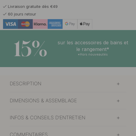
Livraison gratuite dès €49
10.80 €
Acier inoxydable
60 jours retour
En stock
10.80 €
Laiton brossé non traité
En stock
15%
sur les accessoires de bains et
10.80 €
le rangement*
Noir mat
En stock
*Hors nouveautés
DESCRIPTION
DIMENSIONS & ASSEMBLAGE
INFOS & CONSEILS D'ENTRETIEN
COMMENTAIRES