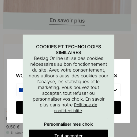
Achetez avec
COOKIES ET TECHNOLOGIES
SIMILAIRES
Beslag Online utilise des cookies
nécessaires au bon fonctionnement
du site. Avec votre consentement,
WOULD YOU RATHER VISIT?
nous utilisons aussi des cookies pour
l’analyse, les statistiques et le
marketing. Vous pouvez tout
EU
accepter, tout refuser ou
personnaliser vos choix. En savoir
plus dans notre
Politique de
CHANGE COUNTRY
.
confidentialité
+ TAILLES
4
Bouton Sture - Plaqué Nickel
Personnaliser mes choix
9.50 €
En stock
Tout accepter