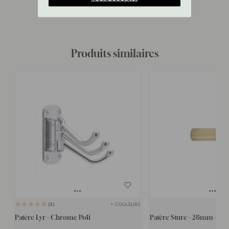
Produits similaires
+ COULEURS
3
Patère Lyr - Chrome Poli
Patère Sture - 28mm - Lai