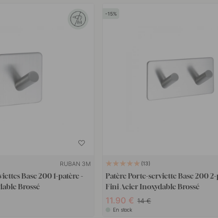
15
RUBAN 3M
13
viettes Base 200 1-patère -
Patère Porte-serviette Base 200 2-
dable Brossé
Fini Acier Inoxydable Brossé
11.90
14
En stock