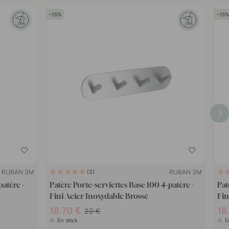
15
15
RUBAN 3M
RUBAN 3M
2
patère -
Patère Porte-serviettes Base 100 4-patère -
Pat
Fini Acier Inoxydable Brossé
Fin
18.70
18
22
En stock
E