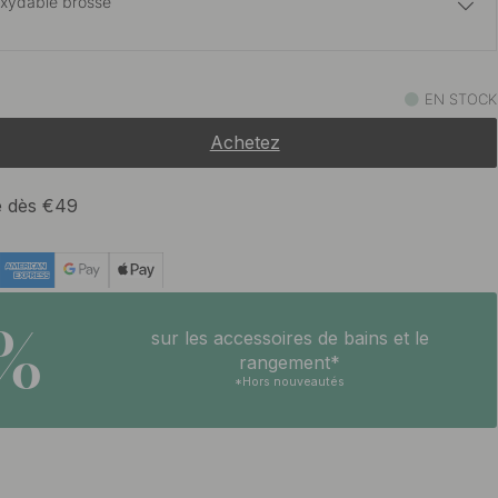
oxydable brossé
19.50 €
t
EN STOCK
En stock
Achetez
te dès €49
5%
sur les accessoires de bains et le
rangement*
*Hors nouveautés