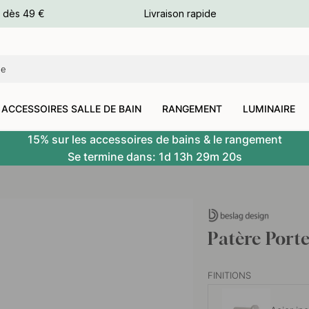
e dès 49 €
Livraison rapide
leurs
leurs
ACCESSOIRES SALLE DE BAIN
RANGEMENT
LUMINAIRE
15% sur les accessoires de bains & le rangement
Se termine dans:
1d
13h
29m
19s
Patère Porte
FINITIONS