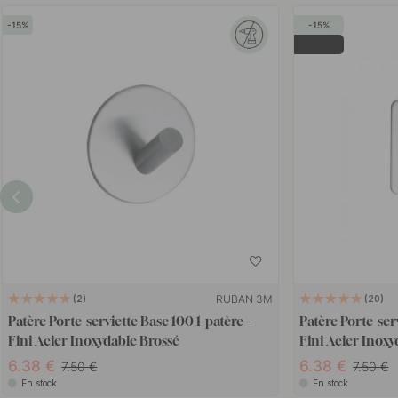
15
15
POPULAR
RUBAN 3M
2
20
Patère Porte-serviette Base 100 1-patère -
Patère Porte-ser
Fini Acier Inoxydable Brossé
Fini Acier Inoxy
6.38
6.38
7.50
7.50
En stock
En stock