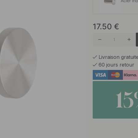
Acier in
17.50
€
Noir ma
Livraison gratui
60 jours retour
1