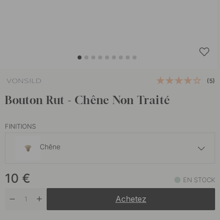
(5)
Bouton Rut - Chêne Non Traité
FINITIONS
Chêne
7 €
10
€
Frêne non traité
EN STOCK
En stock
Achetez