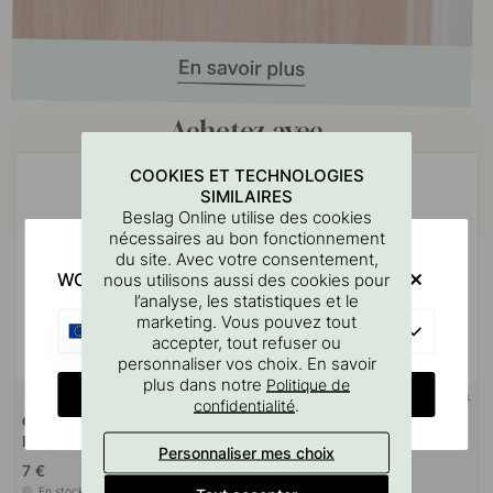
Achetez avec
COOKIES ET TECHNOLOGIES
SIMILAIRES
Beslag Online utilise des cookies
nécessaires au bon fonctionnement
du site. Avec votre consentement,
WOULD YOU RATHER VISIT?
nous utilisons aussi des cookies pour
l’analyse, les statistiques et le
marketing. Vous pouvez tout
EU
accepter, tout refuser ou
personnaliser vos choix. En savoir
plus dans notre
Politique de
CHANGE COUNTRY
SUPPORT MURAL
127
10
.
confidentialité
Gabarit De Perçage Pour
Goupille à vis M4x50mm 1
Poignées Et Boutons
pièce
Personnaliser mes choix
7 €
1.10 €
En stock
En stock