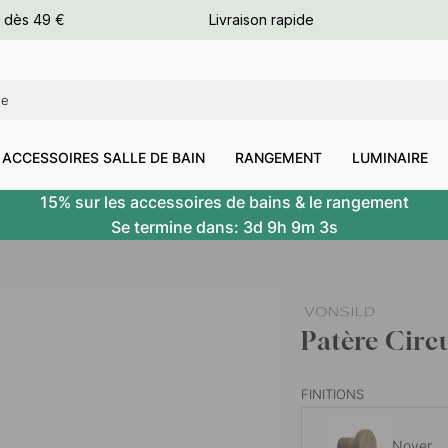
e dès 49 €
Livraison rapide
leurs
leurs
ACCESSOIRES SALLE DE BAIN
RANGEMENT
LUMINAIRE
15% sur les accessoires de bains & le rangement
Se termine dans:
3d
9h
9m
2s
Patère Circ
FINITIONS
Noyer