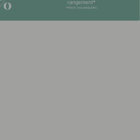
5%
rangement*
*Hors nouveautés