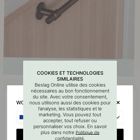
COOKIES ET TECHNOLOGIES
SIMILAIRES
Achetez avec
Beslag Online utilise des cookies
nécessaires au bon fonctionnement
du site. Avec votre consentement,
WOULD YOU RATHER VISIT?
nous utilisons aussi des cookies pour
l’analyse, les statistiques et le
marketing. Vous pouvez tout
EU
accepter, tout refuser ou
personnaliser vos choix. En savoir
plus dans notre
Politique de
CHANGE COUNTRY
.
confidentialité