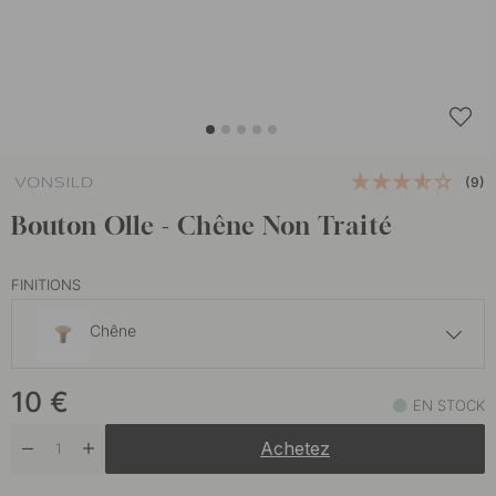
(9)
Bouton Olle - Chêne Non Traité
FINITIONS
Chêne
7.50 €
10
€
Frêne non traité
EN STOCK
En stock
Achetez