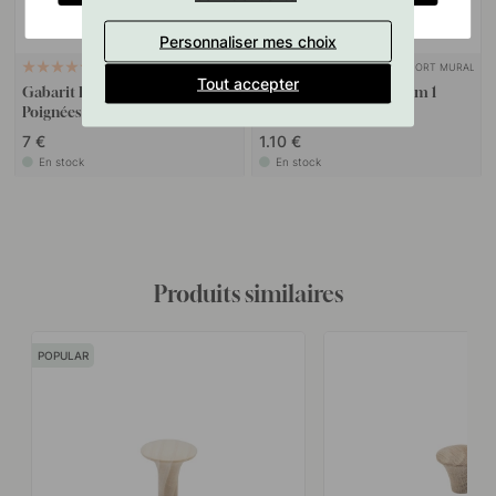
Personnaliser mes choix
SUPPORT MURAL
127
10
Tout accepter
Gabarit De Perçage Pour
Goupille à vis M4x50mm 1
Poignées Et Boutons
pièce
7 €
1.10 €
En stock
En stock
Produits similaires
POPULAR