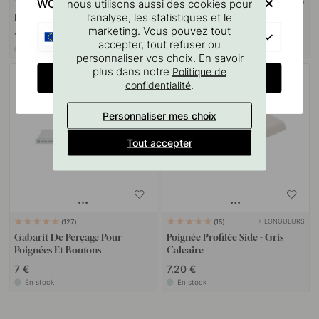
WOULD YOU RATHER VISIT?
nous utilisons aussi des cookies pour
+ LONGUEURS
+ COULEURS
2
3
l’analyse, les statistiques et le
Bouton Skye - Gris Calcaire
Bouton T Viva - Gris Calcaire
marketing. Vous pouvez tout
EU
10 €
15 €
accepter, tout refuser ou
En stock
En stock
personnaliser vos choix. En savoir
plus dans notre
Politique de
CHANGE COUNTRY
.
confidentialité
Personnaliser mes choix
Tout accepter
+ LONGUEURS
127
15
Gabarit De Perçage Pour
Poignée Profilée Side - Gris
Poignées Et Boutons
Calcaire
7 €
7.20 €
En stock
En stock