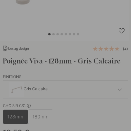
(4)
Poignée Viva - 128mm - Gris Calcaire
FINITIONS
Gris Calcaire
18.50 €
CHOISIR C/C
Bleu Tempête
En stock
128mm
160mm
17.50 €
Chrome poli
En stock