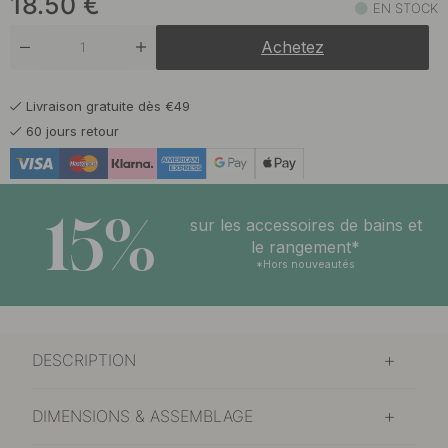
18.50
€
EN STOCK
17.50 €
Acier inoxydable brossé
Achetez
En stock
18.50 €
Laiton brossé
Livraison gratuite dès €49
En stock
60 jours retour
19.50 €
Laiton bruni
En stock
15%
18.50 €
sur les accessoires de bains et
Laiton poli
En stock
le rangement*
*Hors nouveautés
18.50 €
Noir mat
En stock
18.50 €
Vert Sauge
DESCRIPTION
En stock
DIMENSIONS & ASSEMBLAGE