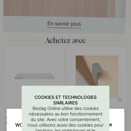
Achetez avec
COOKIES ET TECHNOLOGIES
SIMILAIRES
Beslag Online utilise des cookies
+ LONGUEURS
127
11
nécessaires au bon fonctionnement
Gabarit De Perçage Pour
Poignée Toniton Hide - Ash
du site. Avec votre consentement,
Poignées Et Boutons
Green
WOULD YOU RATHER VISIT?
nous utilisons aussi des cookies pour
l’analyse, les statistiques et le
7 €
9 €