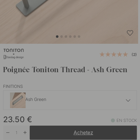
(2)
Poignée Toniton Thread - Ash Green
FINITIONS
Ash Green
23.50 €
23.50
€
Deep Blue
EN STOCK
En stock
Achetez
23.50 €
Grège