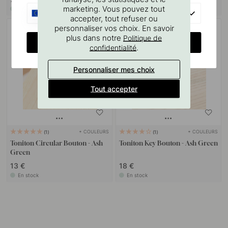
marketing. Vous pouvez tout
En stock
En stock
EU
accepter, tout refuser ou
personnaliser vos choix. En savoir
plus dans notre
Politique de
CHANGE COUNTRY
.
confidentialité
Personnaliser mes choix
Tout accepter
+ COULEURS
+ COULEURS
1
1
Toniton Circular Bouton - Ash
Toniton Key Bouton - Ash Green
Green
13 €
18 €
En stock
En stock