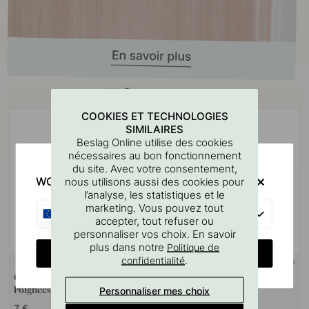
Achetez avec
COOKIES ET TECHNOLOGIES
SIMILAIRES
Beslag Online utilise des cookies
nécessaires au bon fonctionnement
du site. Avec votre consentement,
WOULD YOU RATHER VISIT?
nous utilisons aussi des cookies pour
l’analyse, les statistiques et le
marketing. Vous pouvez tout
EU
accepter, tout refuser ou
personnaliser vos choix. En savoir
plus dans notre
Politique de
CHANGE COUNTRY
.
confidentialité
SUPPORT MURAL
127
10
Gabarit De Perçage Pour
Goupille à vis M4x50mm 1
Personnaliser mes choix
Poignées Et Boutons
pièce
7 €
1.10 €