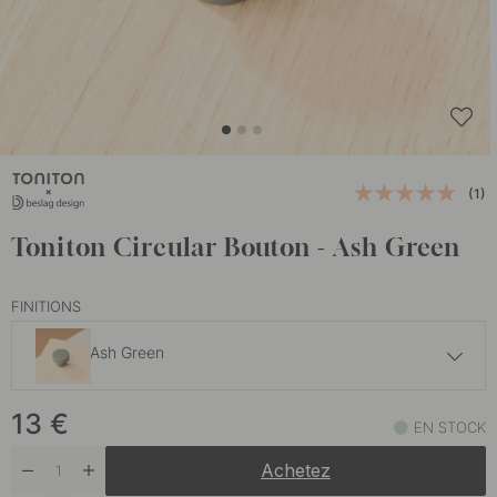
(1)
Toniton Circular Bouton - Ash Green
FINITIONS
Ash Green
13 €
13
€
Deep Blue
EN STOCK
En stock
Achetez
13 €
Grège