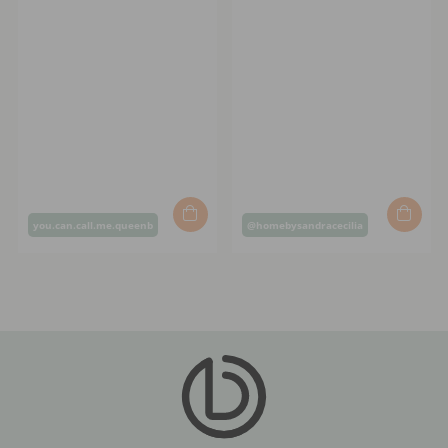
Post
Post
you.can.call.me.queenb
@homebysandracecilia
published
published
by
by