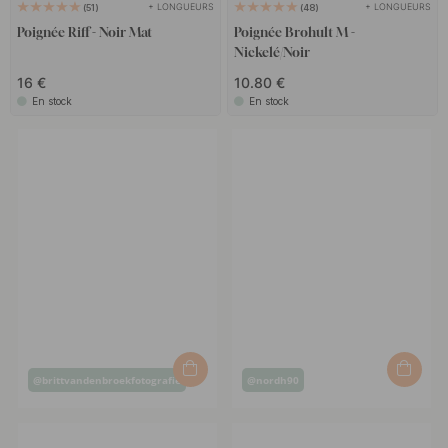
+ LONGUEURS
+ LONGUEURS
51
48
Poignée Riff - Noir Mat
Poignée Brohult M -
Nickelé/Noir
16 €
10.80 €
En stock
En stock
Post
Post
@brittvandenbroekfotografie
@nordh90
published
published
by
by