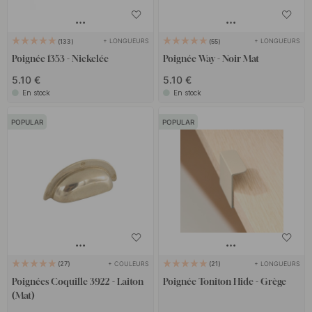
+ LONGUEURS
+ LONGUEURS
133
55
Poignée 1353 - Nickelée
Poignée Way - Noir Mat
5.10 €
5.10 €
En stock
En stock
POPULAR
POPULAR
+ COULEURS
+ LONGUEURS
27
21
Poignées Coquille 3922 - Laiton
Poignée Toniton Hide - Grège
(Mat)