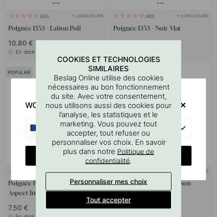
+ LONGUEURS
+ LONGUEURS
53
40
Poignée 1353 - Laiton Poli
Poignée 1353 - Noir Mat
10.80 €
6.20 €
En stock
En stock
COOKIES ET TECHNOLOGIES
SIMILAIRES
POPULAR
POPULAR
Beslag Online utilise des cookies
nécessaires au bon fonctionnement
du site. Avec votre consentement,
WOULD YOU RATHER VISIT?
nous utilisons aussi des cookies pour
l’analyse, les statistiques et le
marketing. Vous pouvez tout
EU
accepter, tout refuser ou
personnaliser vos choix. En savoir
plus dans notre
Politique de
CHANGE COUNTRY
.
confidentialité
+ LONGUEURS
+ COULEURS
31
29
Personnaliser mes choix
Poignée Profilée Edge Straight -
Poignée Pinta - Chêne Non
Aspect Inoxydable
Traité
Tout accepter
7.50 €
14 €
En stock
En stock