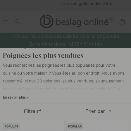
Livraison gratuite dès 49 €
0
.
.
.
.
15% sur les accessoires de bains & le rangement
Se termine dans:
1d
15h
51m
14s
Maison
Poignées Les Plus Vendues
Poignées les plus vendues
Vous recherchez les
poignées
les plus populaires pour votre
cuisine ou votre maison ? Vous êtes au bon endroit. Nous avons
rassemblé ici nos 20 poignées les plus vendues, soigneusement
sélectionnées en fonction des préférences de nos clients. Que
vous souhaitiez moderniser vos placards de cuisine, remplacer
En savoir plus
les poignées d'une commode ou donner une touche
Filtre
Trier par
contemporaine à votre salle de bain, vous trouverez ici nos
poignées de cuisine
et de meubles les plus vendues, au design
POPULAR
POPULAR
intemporel et de haute qualité.