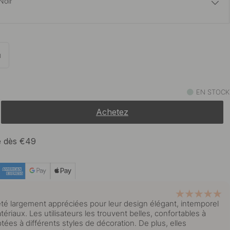
Noir
15 €
oli/Noir
En stock
m
15 €
Blanc
En stock
EN STOCK
Achetez
15 €
En stock
te dès €49
té largement appréciées pour leur design élégant, intemporel
atériaux. Les utilisateurs les trouvent belles, confortables à
aptées à différents styles de décoration. De plus, elles