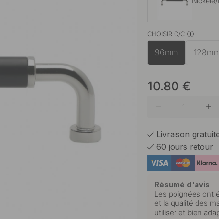
Nickelé/
CHOISIR C/C
Laiton P
96mm
128m
Nickelé/
10.80
€
Noir
Livraison gratui
60 jours retour
Résumé d'avis
Les poignées ont é
et la qualité des m
utiliser et bien ad