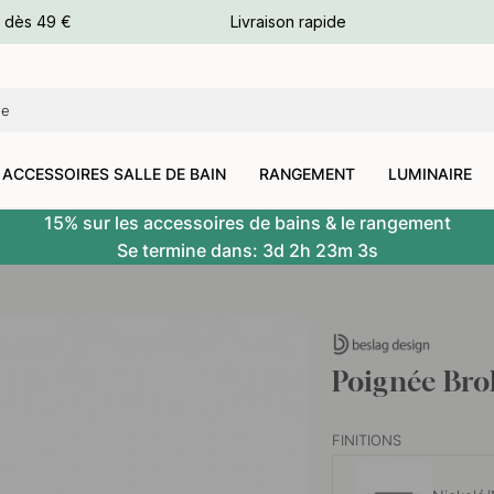
e dès 49 €
Livraison rapide
leurs
leurs
ACCESSOIRES SALLE DE BAIN
RANGEMENT
LUMINAIRE
15% sur les accessoires de bains & le rangement
Se termine dans:
3d
2h
23m
1s
Poignée Bro
FINITIONS