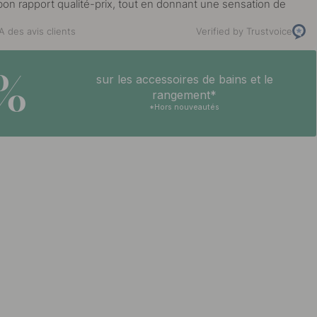
 bon rapport qualité-prix, tout en donnant une sensation de
 des avis clients
Verified by Trustvoice
5%
sur les accessoires de bains et le
rangement*
*Hors nouveautés