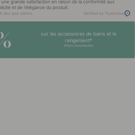
 une grande satisfaction en raison de la conformité aux
licité et de l'élégance du produit.
 des avis clients
Verified by Trustvoice
5%
sur les accessoires de bains et le
rangement*
*Hors nouveautés