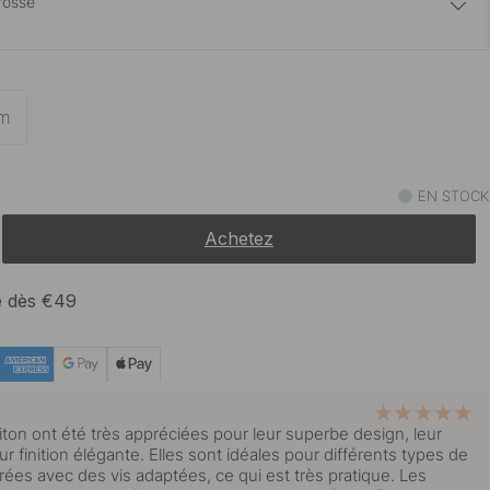
rossé
10 €
 en acier inoxydable
En stock
m
10 €
t
En stock
EN STOCK
Achetez
te dès €49
iton ont été très appréciées pour leur superbe design, leur
eur finition élégante. Elles sont idéales pour différents types de
rées avec des vis adaptées, ce qui est très pratique. Les