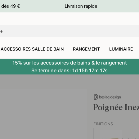
e dès 49 €
Livraison rapide
leurs
leurs
ACCESSOIRES SALLE DE BAIN
RANGEMENT
LUMINAIRE
15% sur les accessoires de bains & le rangement
Se termine dans:
1d
15h
17m
16s
Poignée Ine
FINITIONS