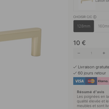
Laiton b
CHOISIR C/C
Finition
128mm
160m
Noir ma
10
€
Livraison gratui
60 jours retour
Résumé d'avis
Les poignées en la
qualité élevée et l
meubles et sont liv