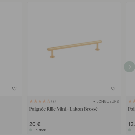
+ LONGUEURS
2
Poignée Rille Mini - Laiton Brossé
Poi
20
12
En stock
E