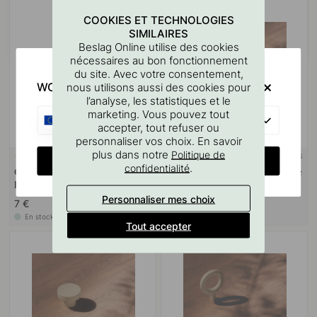
COOKIES ET TECHNOLOGIES
SIMILAIRES
Beslag Online utilise des cookies
nécessaires au bon fonctionnement
du site. Avec votre consentement,
WOULD YOU RATHER VISIT?
nous utilisons aussi des cookies pour
l’analyse, les statistiques et le
marketing. Vous pouvez tout
EU
accepter, tout refuser ou
personnaliser vos choix. En savoir
plus dans notre
Politique de
+ COULEURS
127
2
CHANGE COUNTRY
.
confidentialité
Gabarit De Perçage Pour
Poignée Toniton Thread - Grège
Poignées Et Boutons
Personnaliser mes choix
7 €
23.50 €
En stock
En stock
Tout accepter