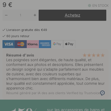
En stock
9
€
EN STOCK
9 €
Noir
Achetez
En stock
9 €
Reddish Brown
Livraison gratuite dès €49
En stock
60 jours retour
Résumé d'avis
Les poignées sont élégantes, de haute qualité, et
conforment aux photos et descriptions. Elles présentent
un design soigné qui s'adapte parfaitement aux meubles
de cuisine, avec des couleurs superbes qui
s'harmonisent bien avec différents matériaux. De plus,
leur qualité est constamment appréciée, tout comme leur
apparence chic.
Résumé généré par IA des avis clients
Verified by Trustvoice
sur les accessoires de bains et