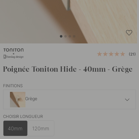
(21)
Poignée Toniton Hide - 40mm - Grège
FINITIONS
Grège
9 €
CHOISIR LONGUEUR
Ash Green
En stock
40mm
120mm
9 €
Deep Blue